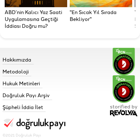
ABD’nin Kalıcı Yaz Saati
"En Sıcak Yıl Sırada
Vi
Uygulamasına Geçtiği
Bekliyor"
En
İddiası Doğru mu?
Sa
Hakkımızda
Metodoloji
Hukuk Metinleri
Doğruluk Payı Arşiv
storified by
Şüpheli İddia İlet
©2021 Doğruluk Payı