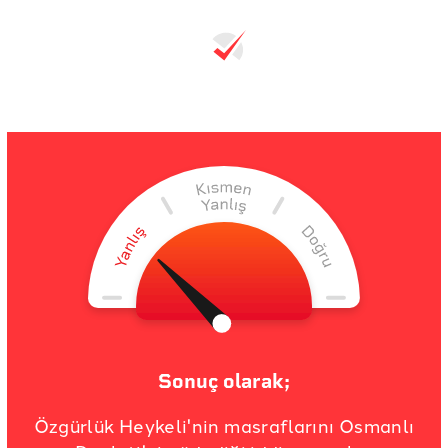
Sonuç olarak;
Özgürlük Heykeli'nin masraflarını Osmanlı