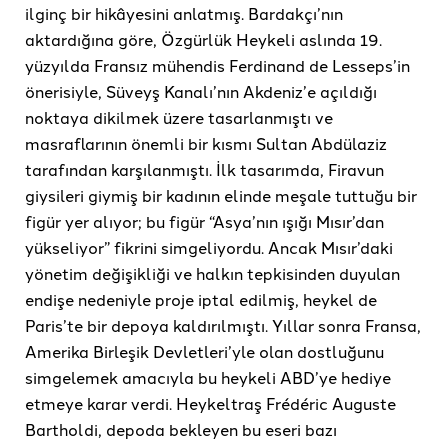
ilginç bir hikâyesini anlatmış. Bardakçı’nın
aktardığına göre, Özgürlük Heykeli aslında 19.
yüzyılda Fransız mühendis Ferdinand de Lesseps’in
önerisiyle, Süveyş Kanalı’nın Akdeniz’e açıldığı
noktaya dikilmek üzere tasarlanmıştı ve
masraflarının önemli bir kısmı Sultan Abdülaziz
tarafından karşılanmıştı. İlk tasarımda, Firavun
giysileri giymiş bir kadının elinde meşale tuttuğu bir
figür yer alıyor; bu figür “Asya’nın ışığı Mısır’dan
yükseliyor” fikrini simgeliyordu. Ancak Mısır’daki
yönetim değişikliği ve halkın tepkisinden duyulan
endişe nedeniyle proje iptal edilmiş, heykel de
Paris’te bir depoya kaldırılmıştı. Yıllar sonra Fransa,
Amerika Birleşik Devletleri’yle olan dostluğunu
simgelemek amacıyla bu heykeli ABD’ye hediye
etmeye karar verdi. Heykeltraş Frédéric Auguste
Bartholdi, depoda bekleyen bu eseri bazı