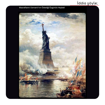
İddia şöyle;