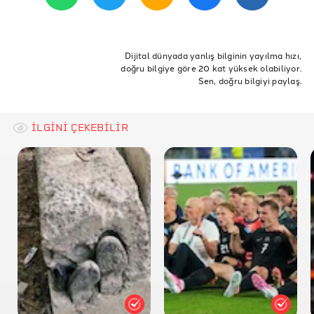
Reuters: Norway did not purchase 3.4 million body
ETİKETLER
bags in 2021
Norveç
COVID-19
Norveç Covid
Dijital dünyada yanlış bilginin yayılma hızı,
doğru bilgiye göre 20 kat yüksek olabiliyor.
Norveç ceset torbası
Norway body bags
Sen, doğru bilgiyi paylaş.
İLGİNİ ÇEKEBİLİR