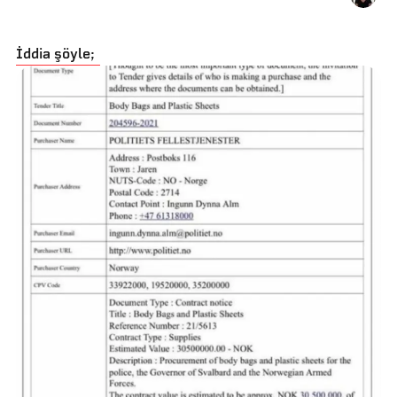
İddia şöyle;