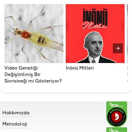
Video Genetiği
İnönü Mitleri
Fo
Değiştirilmiş Bir
Be
Sivrisineği mi Gösteriyor?
Gö
Hakkımızda
Metodoloji