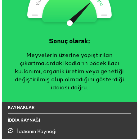
Sonuç olarak;
Meyvelerin üzerine yapıştırılan
çıkartmalardaki kodların böcek ilacı
kullanımı, organik üretim veya genetiği
değiştirilmiş olup olmadığını gösterdiği
iddiası doğru.
KAYNAKLAR
İDDİA KAYNAĞI
İddianın Kaynağı