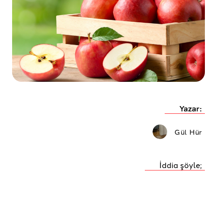
Yazar:
Gül Hür
İddia şöyle;