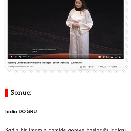
Sonuç:
İddia DOĞRU
Kadın bir imamın camide göreve başladığı iddiası