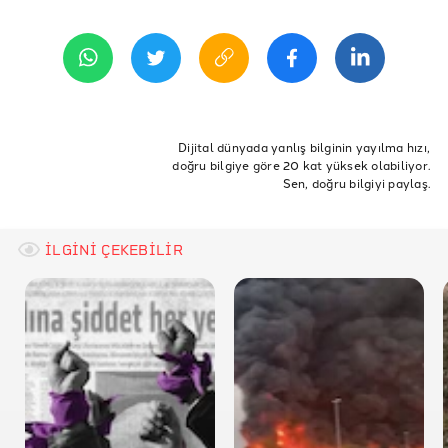
7 Kasım 2020 12:08
REFERANSLAR
The Guardian 2016 Haberi
TED Konuşması
ETİKETLER
Doğruluk Payı
Kadın
Doğrulama
İmam
Cami
Dijital dünyada yanlış bilginin yayılma hızı,
doğru bilgiye göre 20 kat yüksek olabiliyor.
danimarka
kadın imam
camii
camide
göreve
Sen, doğru bilgiyi paylaş.
başladı
İLGİNİ ÇEKEBİLİR