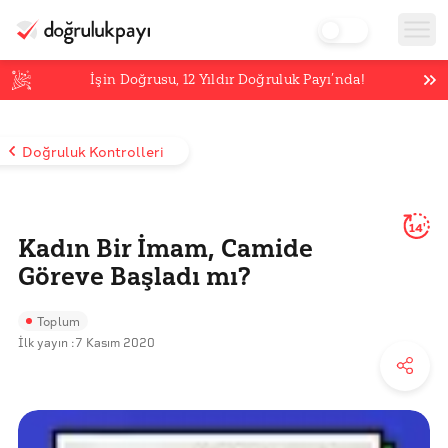
İşin Doğrusu,
12
Yıldır Doğruluk Payı’nda!
Doğruluk Kontrolleri
14'
Kadın Bir İmam, Camide
Göreve Başladı mı?
Toplum
İlk yayın :
7 Kasım 2020