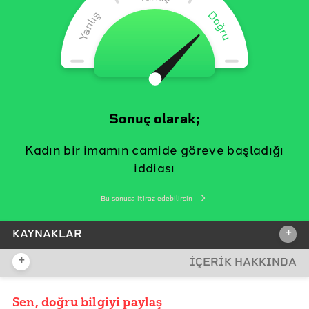
Sonuç olarak;
Kadın bir imamın camide göreve başladığı
iddiası
Bu sonuca itiraz edebilirsin
+
KAYNAKLAR
+
İÇERİK HAKKINDA
İDDİA KAYNAĞI
İddia Kaynağı
Sen, doğru bilgiyi paylaş
YAYIN TARİHİ