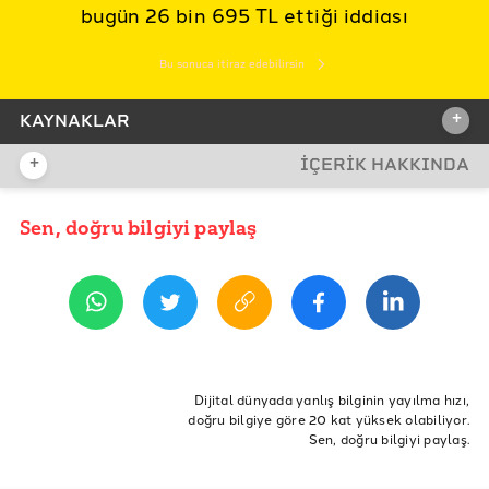
bugün 26 bin 695 TL ettiği iddiası
Bu sonuca itiraz edebilirsin
+
KAYNAKLAR
+
İÇERİK HAKKINDA
İDDİA KAYNAĞI
Sen, doğru bilgiyi paylaş
YAYIN TARİHİ
22 Eylül 2020 11:27
REFERANSLAR
TCMB Kur Değerleri
ETİKETLER
Doğruluk Payı
TL
Doğrulama
Türk Lirası
Euro
Dijital dünyada yanlış bilginin yayılma hızı,
doğru bilgiye göre 20 kat yüksek olabiliyor.
Değer Kaybı
TL ediyor
iki yıl önce
Sen, doğru bilgiyi paylaş.