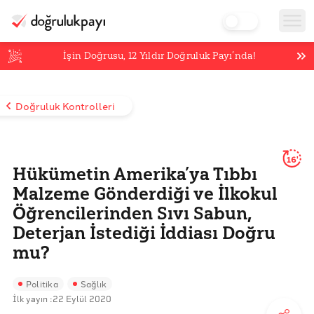
İşin Doğrusu,
12
Yıldır Doğruluk Payı’nda!
Doğruluk Kontrolleri
16'
Hükümetin Amerika’ya Tıbbı
Malzeme Gönderdiği ve İlkokul
Öğrencilerinden Sıvı Sabun,
Deterjan İstediği İddiası Doğru
mu?
Politika
Sağlık
İlk yayın :
22 Eylül 2020