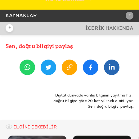
+
KAYNAKLAR
+
İÇERİK HAKKINDA
İDDİA KAYNAĞI
Sen, doğru bilgiyi paylaş
YAYIN TARİHİ
22 Eylül 2020 11:27
REFERANSLAR
Millî Savunma Bakanlığı Twitter
COVID-19 Salgın Yönetimi ve Çalışma Rehberi
ETİKETLER
ABD
Doğruluk Payı
maske
türkiye
Doğrulama
Dijital dünyada yanlış bilginin yayılma hızı,
doğru bilgiye göre 20 kat yüksek olabiliyor.
ilkokul
tıbbi malzeme
tıbbi malzeme yardımı
Sen, doğru bilgiyi paylaş.
gönderdi
gönderen
öğrencilerinden
sıvı sabun
deterjan
istedi
istiyor
İLGİNİ ÇEKEBİLİR