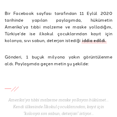
Bir Facebook sayfası tarafından 11 Eylül 2020
tarihinde yapılan paylaşımda, hükümetin
Amerika’ya tıbbi malzeme ve maske yolladığını,
Türkiye’de ise ilkokul çocuklarından kayıt için
kolonya, sıvı sabun, deterjan istediği
iddia edildi.
Gönderi, 1 buçuk milyona yakın görüntülenme
aldı. Paylaşımda geçen metin şu şekilde:
Amerika’ya tıbbi malzeme maske yollayan hükümet…
Kendi ülkesinde İlkokul çocuklarından, kayıt için
“kolonya sıvı sabun, deterjan” istiyor…