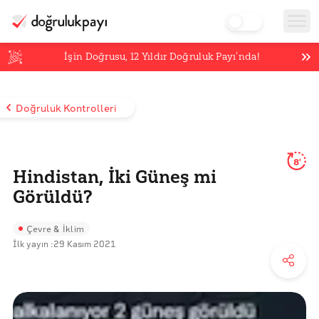
İşin Doğrusu,
12
Yıldır Doğruluk Payı’nda!
Doğruluk Kontrolleri
8'
Hindistan, İki Güneş mi
Görüldü?
Çevre & İklim
İlk yayın :
29 Kasım 2021