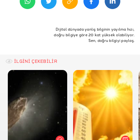
Brittanica
Cambridge Sözlük
ETİKETLER
Atmospheric Optics
Hindistan
iki güneş
Dijital dünyada yanlış bilginin yayılma hızı,
doğru bilgiye göre 20 kat yüksek olabiliyor.
Sen, doğru bilgiyi paylaş.
İLGİNİ ÇEKEBİLİR