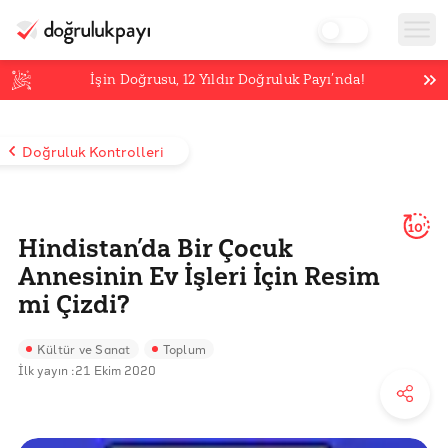
İşin Doğrusu,
12
Yıldır Doğruluk Payı’nda!
Doğruluk Kontrolleri
10'
Hindistan’da Bir Çocuk
Annesinin Ev İşleri İçin Resim
mi Çizdi?
Kültür ve Sanat
Toplum
İlk yayın :
21 Ekim 2020