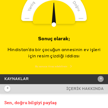
Sonuç olarak;
Hindistan’da bir çocuğun annesinin ev işleri
için resim çizdiği iddiası
Bu sonuca itiraz edebilirsin
+
KAYNAKLAR
+
İÇERİK HAKKINDA
İDDİA KAYNAĞI
Sen, doğru bilgiyi paylaş
YAYIN TARİHİ