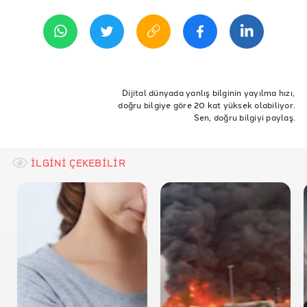
21 Ekim 2020 11:48
REFERANSLAR
India Times
The Better India
ETİKETLER
Campus Varta
Doğruluk Payı
Doğrulama
Hindistan
ev işleri
Dijital dünyada yanlış bilginin yayılma hızı,
doğru bilgiye göre 20 kat yüksek olabiliyor.
annesinin ev işleri
resim
çizdiği resim
kerela
Republic World
Sen, doğru bilgiyi paylaş.
kerala kenti
annem ve mahalledi komşu anneler
İLGİNİ ÇEKEBİLİR