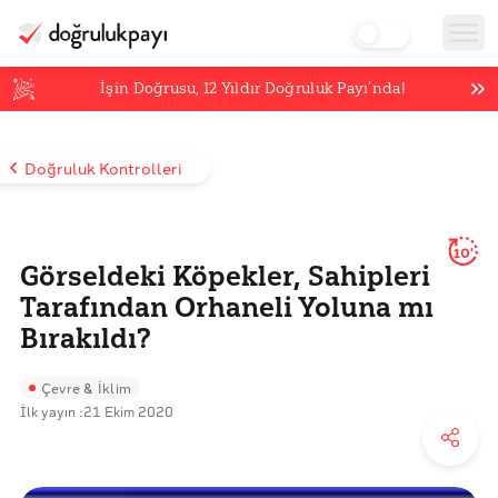
İşin Doğrusu,
12
Yıldır Doğruluk Payı’nda!
Doğruluk Kontrolleri
10'
Görseldeki Köpekler, Sahipleri
Tarafından Orhaneli Yoluna mı
Bırakıldı?
Çevre & İklim
İlk yayın :
21 Ekim 2020