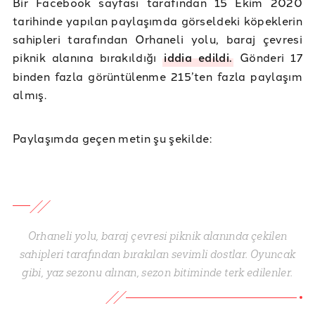
Bir Facebook sayfası tarafından 15 Ekim 2020
tarihinde yapılan paylaşımda görseldeki köpeklerin
sahipleri tarafından Orhaneli yolu, baraj çevresi
piknik alanına bırakıldığı
iddia edildi.
Gönderi 17
binden fazla görüntülenme 215’ten fazla paylaşım
almış.
Paylaşımda geçen metin şu şekilde:
Orhaneli yolu, baraj çevresi piknik alanında çekilen
sahipleri tarafından bırakılan sevimli dostlar. Oyuncak
gibi, yaz sezonu alınan, sezon bitiminde terk edilenler.