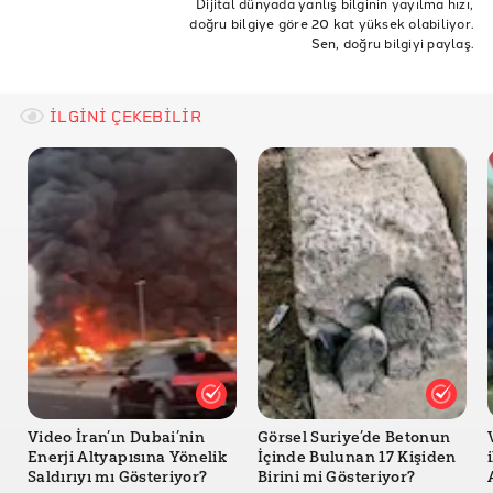
Dijital dünyada yanlış bilginin yayılma hızı,
doğru bilgiye göre 20 kat yüksek olabiliyor.
orhaneli
orhaneli yoluna bırakıldığı
köpeklerin
Sen, doğru bilgiyi paylaş.
İLGİNİ ÇEKEBİLİR
Video İran’ın Dubai’nin
Görsel Suriye’de Betonun
Enerji Altyapısına Yönelik
İçinde Bulunan 17 Kişiden
Saldırıyı mı Gösteriyor?
Birini mi Gösteriyor?