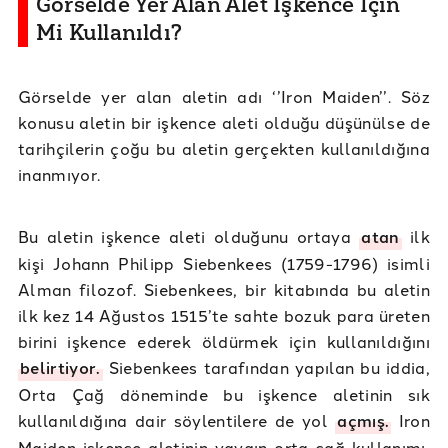
Görselde Yer Alan Alet İşkence İçin
Mi Kullanıldı?
Görselde yer alan aletin adı ‘’Iron Maiden’’. Söz
konusu aletin bir işkence aleti olduğu düşünülse de
tarihçilerin çoğu bu aletin gerçekten kullanıldığına
inanmıyor.
Bu aletin işkence aleti olduğunu ortaya
atan
ilk
kişi Johann Philipp Siebenkees (1759-1796) isimli
Alman filozof. Siebenkees, bir kitabında bu aletin
ilk kez 14 Ağustos 1515’te sahte bozuk para üreten
birini işkence ederek öldürmek için kullanıldığını
belirtiyor.
Siebenkees tarafından yapılan bu iddia,
Orta Çağ döneminde bu işkence aletinin sık
kullanıldığına dair söylentilere de yol
açmış.
Iron
Maiden işkence aletinin yaygın orta çağ kullanımı,