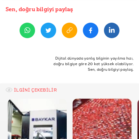
Sen, doğru bilgiyi paylaş
YAYIN TARİHİ
24 Ağustos 2020 11:05
REFERANSLAR
Haber Kaynağı
Iron Maiden - 1
ETİKETLER
Iron Maiden - 2
Doğruluk Payı
yahudi
iron maiden
yahudiler
Dijital dünyada yanlış bilginin yayılma hızı,
doğru bilgiye göre 20 kat yüksek olabiliyor.
işkence aleti
iğneli fıçı
Sen, doğru bilgiyi paylaş.
İLGİNİ ÇEKEBİLİR