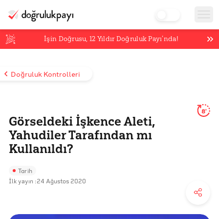
İşin Doğrusu,
12
Yıldır Doğruluk Payı’nda!
Doğruluk Kontrolleri
8'
Görseldeki İşkence Aleti,
Yahudiler Tarafından mı
Kullanıldı?
Tarih
İlk yayın :
24 Ağustos 2020