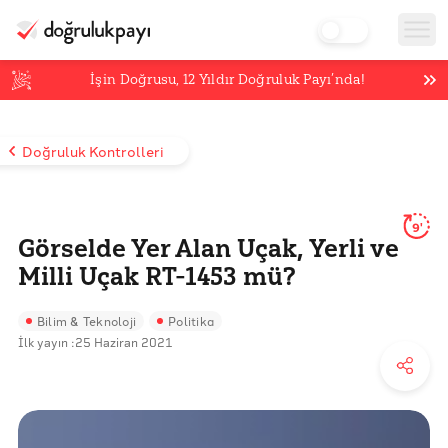
İşin Doğrusu,
12
Yıldır Doğruluk Payı’nda!
Doğruluk Kontrolleri
9'
Görselde Yer Alan Uçak, Yerli ve
Milli Uçak RT-1453 mü?
Bilim & Teknoloji
Politika
İlk yayın :
25 Haziran 2021