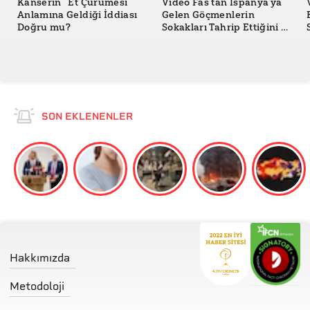
Kanserin “Et Çürümesi”
Video Fas’tan İspanya’ya
Anlamına Geldiği İddiası
Gelen Göçmenlerin
Doğru mu?
Sokakları Tahrip Ettiğini mi
Gösteriyor?
SON EKLENENLER
Hakkımızda
Metodoloji