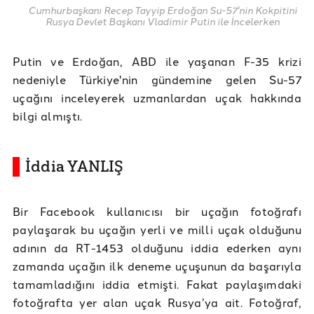
Cumhurbaşkanı Recep Tayyip Erdoğan Su-57'nin Kokpitini
Rusya Devlet Başkanı Vladimir Putin ile İncelerken
Putin ve Erdoğan, ABD ile yaşanan F-35 krizi
nedeniyle Türkiye'nin gündemine gelen Su-57
uçağını inceleyerek uzmanlardan uçak hakkında
bilgi almıştı.
İddia YANLIŞ
Bir Facebook kullanıcısı bir uçağın fotoğrafı
paylaşarak bu uçağın yerli ve milli uçak olduğunu
adının da RT-1453 olduğunu iddia ederken aynı
zamanda uçağın ilk deneme uçuşunun da başarıyla
tamamladığını iddia etmişti. Fakat paylaşımdaki
fotoğrafta yer alan uçak Rusya’ya ait. Fotoğraf,