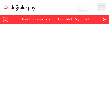
İşin Doğrusu,
12
Yıldır Doğruluk Payı’nda!