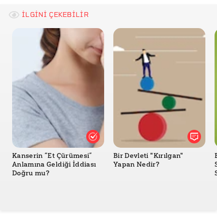
VII. Tertip 5 Türk Lirası Banknotların Tedavüle
Çıkarılmasına İlişkin Basın Duyurusu
İLGİNİ ÇEKEBİLİR
Kanserin “Et Çürümesi”
Bir Devleti "Kırılgan"
Anlamına Geldiği İddiası
Yapan Nedir?
Doğru mu?