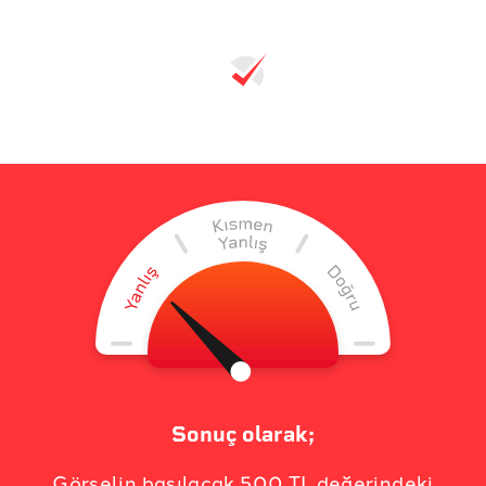
Sonuç olarak;
Görselin basılacak 500 TL değerindeki