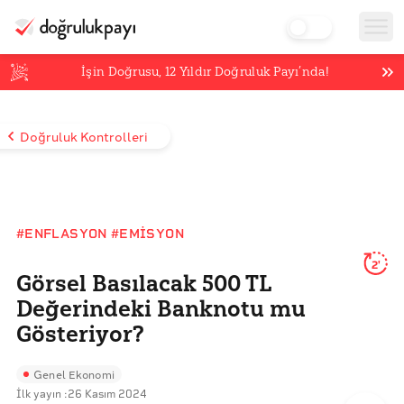
İşin Doğrusu,
12
Yıldır Doğruluk Payı’nda!
Doğruluk Kontrolleri
#ENFLASYON
#EMISYON
2'
Görsel Basılacak 500 TL
Değerindeki Banknotu mu
Gösteriyor?
Genel Ekonomi
İlk yayın :
26 Kasım 2024