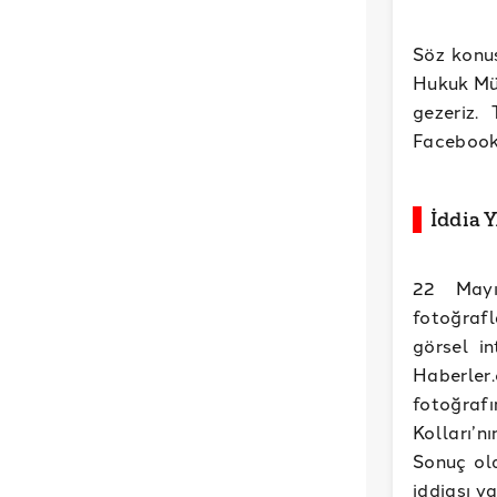
Söz konus
Hukuk Müş
gezeriz. 
Facebook
İddia 
22 Mayı
fotoğrafl
görsel i
Haberler.
fotoğraf
Kolları’n
Sonuç ola
iddiası ya