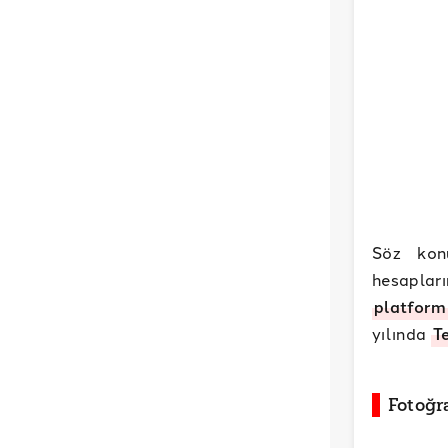
Söz kon
hesapları
platform
yılında
T
Fotoğr