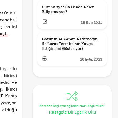
Cumhuriyet Hakkında Neler 
Biliyorsunuz?
i’nin 1.
 cenabet
28 Ekim 2021
ş halini
ıştı
.
Görüntüler Kerem Aktürkoğlu 
ile Lucas Torreira’nın Kavga 
Ettiğini mi Gösteriyor?
20 Eylül 2023
laşımda
 Birinci
nedio ve
. İkinci
HP Kadın
 yazıyor.
Nereden başlayacağından emin değil misin?
t olduğu
Rastgele Bir İçerik Oku