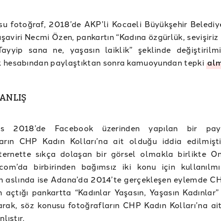
u fotoğraf, 2018’de AKP’li Kocaeli Büyükşehir Belediyes
aviri Necmi Özen, pankartın “Kadına özgürlük, sevişiriz
Tayyip sana ne, yaşasın laiklik” şeklinde değiştirilmi
 hesabından paylaştıktan sonra kamuoyundan tepki
alm
YANLIŞ
s 2018’de Facebook üzerinden yapılan bir pay
arın CHP Kadın Kolları’na ait olduğu iddia edilmişti.
nternette sıkça dolaşan bir görsel olmakla birlikte O
com’da birbirinden bağımsız iki konu için kullanılmış
ın aslında ise Adana’da 2014’te gerçekleşen eylemde C
ın açtığı pankartta “Kadınlar Yaşasın, Yaşasın Kadınlar”
rak, söz konusu fotoğrafların CHP Kadın Kolları’na ai
nlıştır.