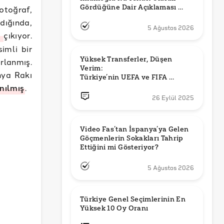
Gördüğüne Dair Açıklaması 
otoğraf,
Güncel mi?
dığında,
5 Ağustos 2026
i
çıkıyor.
imli bir
Yüksek Transferler, Düşen 
rlanmış.
Verim: 

nya Rakı
Türkiye’nin UEFA ve FIFA 
nılmış
.
Sıralamalarındaki Yeri
26 Eylül 2025
Video Fas’tan İspanya’ya Gelen 
Göçmenlerin Sokakları Tahrip 
Ettiğini mi Gösteriyor?
5 Ağustos 2026
Türkiye Genel Seçimlerinin En 
Yüksek 10 Oy Oranı