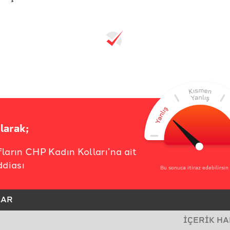
larak;
ların CHP Kadın Kolları’na ait
ddiası
Bu sonuca itiraz edebilirsin
LAR
İÇERİK H