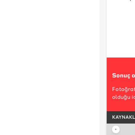
Sonuç o
Fotoğraf
olduğu i
KAYNAK
+