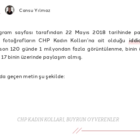
Cansu Yılmaz
agram sayfası tarafından 22 Mayıs 2018 tarihinde pa
, fotoğrafların CHP Kadın Kolları’na ait olduğu
iddi
 son 120 günde 1 milyondan fazla görüntülenme, binin 
 17 binin üzerinde paylaşım almış.
a geçen metin şu şekilde:
CHP KADIN KOLLARI, BUYRUN OY VERENLER