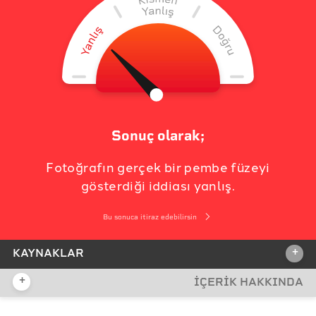
Sonuç olarak;
Fotoğrafın gerçek bir pembe füzeyi
gösterdiği iddiası yanlış.
Bu sonuca itiraz edebilirsin
+
KAYNAKLAR
+
İÇERİK HAKKINDA
İDDİA KAYNAĞI