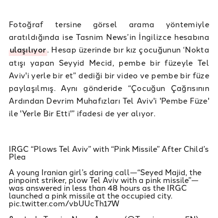
Fotoğraf tersine görsel arama yöntemiyle
aratıldığında ise Tasnim News’in İngilizce hesabına
ulaşılıyor
. Hesap üzerinde bır kız çocuğunun ‘Nokta
atışı yapan Seyyid Mecid, pembe bir füzeyle Tel
Aviv'i yerle bir et” dediği bir video ve pembe bir füze
paylaşılmış. Aynı gönderide “Çocuğun Çağrısının
Ardından Devrim Muhafızları Tel Aviv'i 'Pembe Füze'
ile 'Yerle Bir Etti'” ifadesi de yer alıyor.
IRGC “Plows Tel Aviv” with “Pink Missile” After Child’s
Plea
A young Iranian girl’s daring call—“Seyed Majid, the
pinpoint striker, plow Tel Aviv with a pink missile”—
was answered in less than 48 hours as the IRGC
launched a pink missile at the occupied city.
pic.twitter.com/vbUUcTh17W