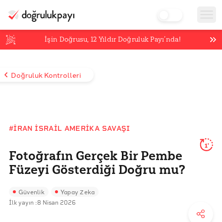
İşin Doğrusu,
12
Yıldır Doğruluk Payı’nda!
Doğruluk Kontrolleri
#İRAN İSRAIL AMERIKA SAVAŞI
1'
Fotoğrafın Gerçek Bir Pembe
Füzeyi Gösterdiği Doğru mu?
Güvenlik
Yapay Zeka
İlk yayın :
8 Nisan 2026