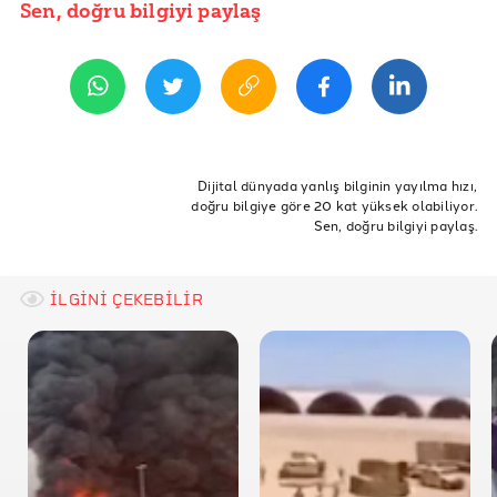
İddia Bağlantısı
Sen, doğru bilgiyi paylaş
YAYIN TARİHİ
8 Nisan 2026 12:43
REFERANSLAR
X - Tasnim News Agency
Google Synth ID
ETİKETLER
İsrail
İran
yapay zeka
İran İsrail Amerika Savaşı
Dijital dünyada yanlış bilginin yayılma hızı,
doğru bilgiye göre 20 kat yüksek olabiliyor.
Pembe Füze
Sen, doğru bilgiyi paylaş.
İLGİNİ ÇEKEBİLİR