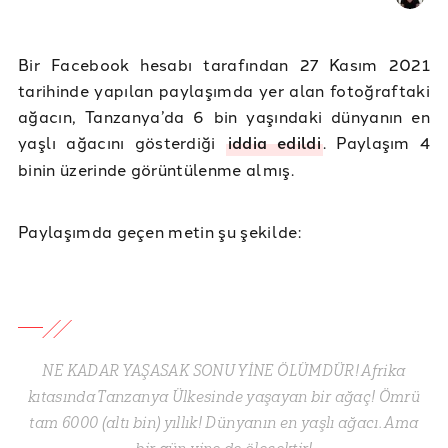
Bir Facebook hesabı tarafından 27 Kasım 2021
tarihinde yapılan paylaşımda yer alan fotoğraftaki
ağacın, Tanzanya’da 6 bin yaşındaki dünyanın en
yaşlı ağacını gösterdiği
iddia edildi
. Paylaşım 4
binin üzerinde görüntülenme almış.
Paylaşımda geçen metin şu şekilde:
NE KADAR YAŞASAK SONU YİNE ÖLÜMDÜR! Afrika
kıtasında Tanzanya Ülkesinde yaşayan bir ağaç! Ömrü
tam 6000 (altı bin) yıllık! Dünyanın en yaşlı ağacı. Ama