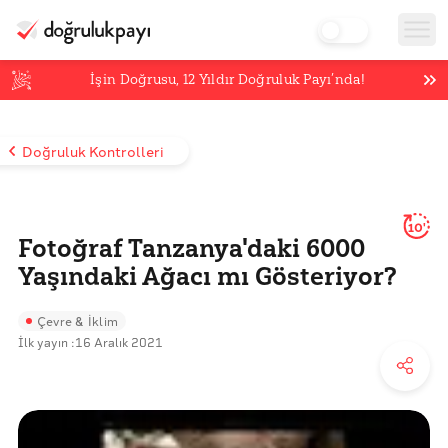
İşin Doğrusu,
12
Yıldır Doğruluk Payı’nda!
Doğruluk Kontrolleri
10'
Fotoğraf Tanzanya'daki 6000
Yaşındaki Ağacı mı Gösteriyor?
Çevre & İklim
İlk yayın :
16 Aralık 2021