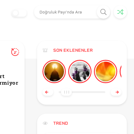
SON EKLENENLER
2'
rt
ermiyor
TREND