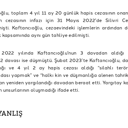
ğlu, toplam 4 yıl 11 ay 20 günlük hapis cezasının ona
en cezasının infazı için 31 Mayıs 2022'de Silivri Ce
işti. Kaftancıoğlu, cezaevindeki işlemlerin ardından d
k kapsamında aynı gün tahliye edilmişti.
 2022 yılında Kaftancıoğlu'nun 3 davadan aldığı c
 2 davası ise düşmüştü. Şubat 2023’te Kaftancıoğlu, d
dığı ve 4 yıl 2 ay hapis cezası aldığı “silahlı terö
dası yapmak” ve “halkı kin ve düşmanlığa alenen tahri
an yeniden yargılandığı davadan beraat etti. Yargıtay ka
n unsurlarının oluşmadığı ifade etti.
 YANLIŞ