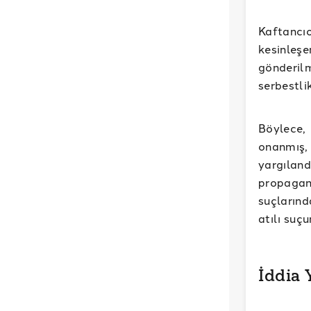
Kaftancıo
kesinleş
gönderilm
serbestli
Böylece,
onanmış,
yargılan
propagan
suçlarınd
atılı suçu
İddia