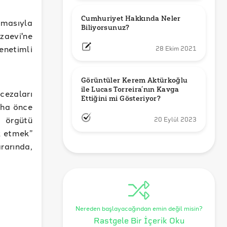
Cumhuriyet Hakkında Neler 
nmasıyla
Biliyorsunuz?
zaevi'ne
enetimli
28 Ekim 2021
Görüntüler Kerem Aktürkoğlu 
ile Lucas Torreira’nın Kavga 
ezaları
Ettiğini mi Gösteriyor?
aha önce
r örgütü
20 Eylül 2023
k etmek”
rarında,
Nereden başlayacağından emin değil misin?
Rastgele Bir İçerik Oku