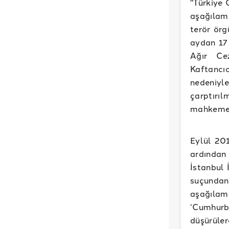
"Türkiye 
aşağılam
terör ör
aydan 17 
Ağır Ce
Kaftancı
nedeniyle
çarptırı
mahkemes
Eylül 20
ardından
İstanbul 
suçundan 
aşağılam
‘Cumhurb
düşürüler