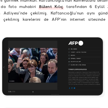
ını görmek mümkün. Kaftancıoğlu’nun kameralara selam
 da foto muhabiri
Bülent Kılıç
tarafından 6 Eylül 
 Adliyesi’nde çekilmiş. Kaftancıoğlu’nun aynı günd
n çekilmiş karelerini de AFP’nin internet sitesind