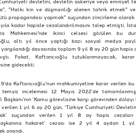
Cumhuriyeti devletini, devletin askeriye veya emniyet te
a", "Halkı kin ve düşmanlığı alenen tahrik etmek" ve 
gütü propagandası yapmak" suçundan zincirleme olarak 
yıla kadar hapisle cezalandırılmasını talep etmişti. İst
za Mahkemesi'nde ikinci celsesi görülen bu du
oğlu, altı yıl önce yaptığı bazı sosyal medya payl
 yargılandığı davasında toplam 9 yıl 8 ay 20 gün hapis 
lmıştı. Fakat, Kaftancıoğlu tutuklanmayacak, karar
ine gidecekti.
19’da Kaftancıoğlu’nun mahkumiyetine karar verilen bu
 temyiz incelemesi 12 Mayıs 2022’de tamamlanmış
İl Başkanı’nın ‘Kamu görevlisine karşı görevinden dolayı
verilen 1 yıl 6 ay 20 gün, ‘Türkiye Cumhuriyeti Devletin
ak’ suçundan verilen 1 yıl 8 ay hapis cezaları 
aşkanına hakaret’ cezası ise 2 yıl 4 aydan 1 yı
ek onandı.