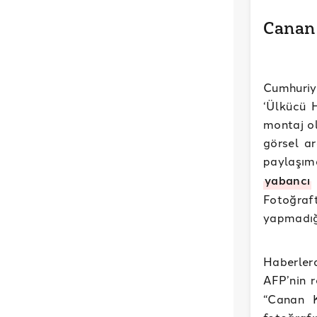
Canan 
Cumhuriy
‘Ülkücü 
montaj ol
görsel ar
paylaşım
yabancı
Fotoğraf
yapmadığı
Haberler
AFP’nin r
“Canan K