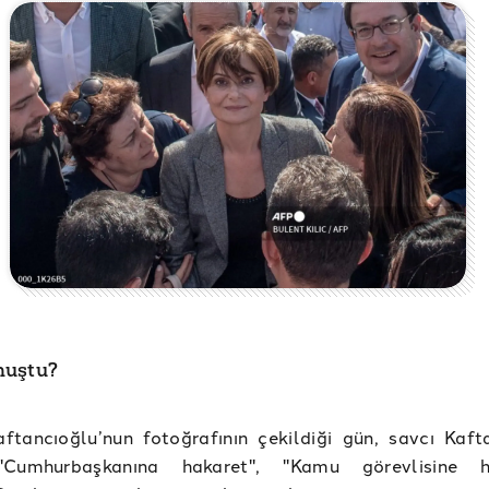
muştu?
ftancıoğlu’nun fotoğrafının çekildiği gün, savcı Kaft
"Cumhurbaşkanına hakaret", "Kamu görevlisine ha