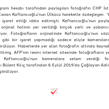
agram hesabı tarafından paylaşılan fotoğrafın CHP İst
Canan Kaftancıoğlu’nun Ülkücü hareketle özdeşleşen “
 işaret ettiği iddia edilmişti. Kaftancıoğlu’nun payl
 orijinal halinin yer verildiği birçok yerli ve yabanc
liyor. Fotoğrafların orijinalinde Kaftancıoğlu’nun sö
i gibi bir işaret yapmadığı sadece eliyle kamerala
örülüyor. Haberlerde yer alan fotoğrafın altında kayna
tilmiş. AFP’nin resmi internet sitesinde fotoğrafların y
 Kaftancıoğlu’nun kameralara selam verdiği fot
ı Bülent Kılıç tarafından 6 Eylül 2019’da Çağlayan Adli
 görülüyor.