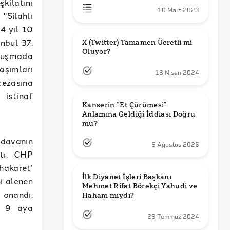
şkilatını
10 Mart 2023
"Silahlı
4 yıl 10
anbul 37.
X (Twitter) Tamamen Ücretli mi 
Oluyor?
ruşmada
aşımları
18 Nisan 2024
cezasına
 istinaf
Kanserin “Et Çürümesi” 
Anlamına Geldiği İddiası Doğru 
mu?
 davanın
5 Ağustos 2026
tı. CHP
 hakaret’
İlk Diyanet İşleri Başkanı 
i alenen
Mehmet Rifat Börekçi Yahudi ve 
onandı.
Haham mıydı?
l 9 aya
29 Temmuz 2024