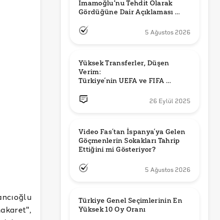
İmamoğlu'nu Tehdit Olarak 
Gördüğüne Dair Açıklaması 
Güncel mi?
5 Ağustos 2026
Yüksek Transferler, Düşen 
Verim: 

Türkiye’nin UEFA ve FIFA 
Sıralamalarındaki Yeri
26 Eylül 2025
Video Fas’tan İspanya’ya Gelen 
Göçmenlerin Sokakları Tahrip 
Ettiğini mi Gösteriyor?
5 Ağustos 2026
ancıoğlu
Türkiye Genel Seçimlerinin En 
karet",
Yüksek 10 Oy Oranı