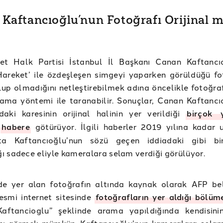
Kaftancıoğlu’nun Fotoğrafı Orijinal m
et Halk Partisi İstanbul İl Başkanı Canan Kaftancı
Hareket’ ile özdeşleşen simgeyi yaparken görüldüğü fo
up olmadığını netleştirebilmek adına öncelikle fotoğraf
ama yöntemi ile taranabilir. Sonuçlar, Canan Kaftancı
daki karesinin orijinal halinin yer verildiği
birçok
y
habere
götürüyor. İlgili haberler 2019 yılına kadar u
ta Kaftancıoğlu’nun sözü geçen iddiadaki gibi bir
 sadece eliyle kameralara selam verdiği görülüyor.
de yer alan fotoğrafın altında kaynak olarak AFP beli
esmi internet sitesinde
fotoğrafların yer aldığı bölü
aftancioglu” şeklinde arama yapıldığında kendisini