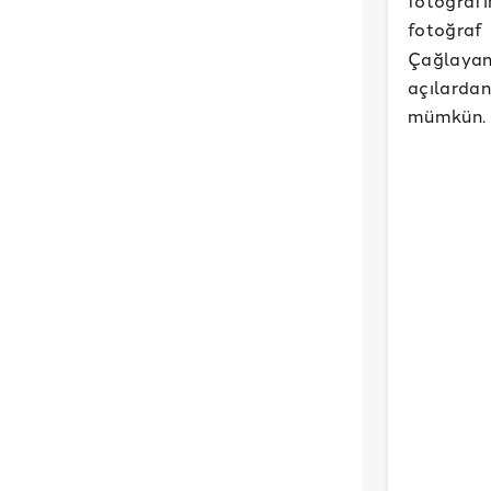
fotoğraf
fotoğraf
Çağlayan
açılarda
mümkün.