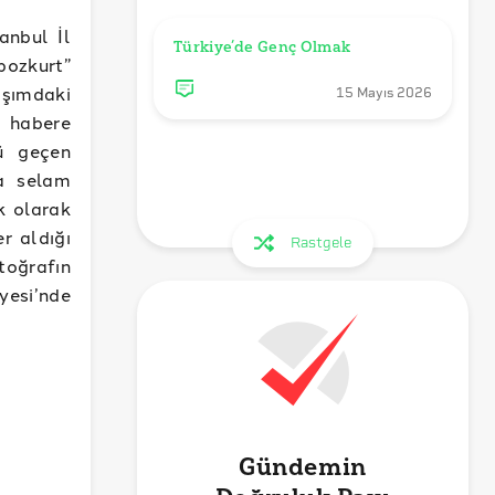
anbul İl
Türkiye’de Genç Olmak
bozkurt”
aşımdaki
15 Mayıs 2026
ı habere
zü geçen
ra selam
k olarak
er aldığı
Rastgele
oğrafın
yesi’nde
Gündemin