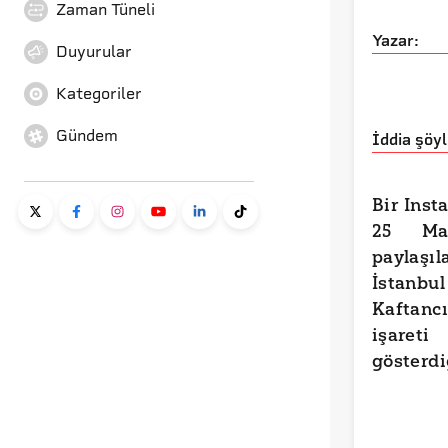
Zaman Tüneli
Yazar:
Duyurular
Kategoriler
Gündem
İddia şöyl
Bir Inst
25 May
paylaş
İstanb
Kaftancı
işar
gösterd