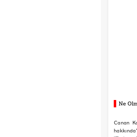
Ne Ol
Canan Ka
hakkında