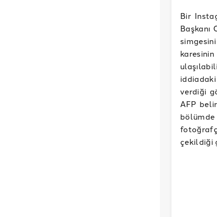
Bir Inst
Başkanı 
simgesini
karesinin
ulaşılabi
iddiadak
verdiği g
AFP belir
bölümde
fotoğrafç
çekildiği