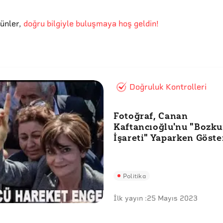
günler
,
doğru bilgiyle buluşmaya hoş geldin!
Doğruluk Kontrolleri
Fotoğraf, Canan
Kaftancıoğlu'nu "Bozku
İşareti" Yaparken Göst
Politika
İlk yayın :
25 Mayıs 2023