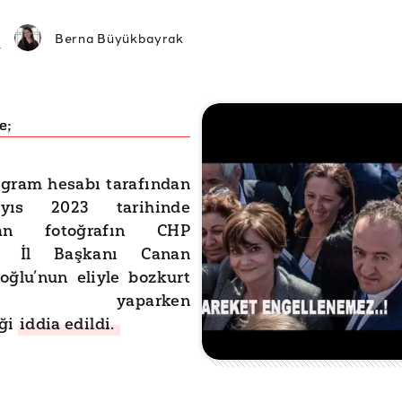
Berna Büyükbayrak
e;
agram hesabı tarafından
ıs 2023 tarihinde
ılan fotoğrafın CHP
ul İl Başkanı Canan
oğlu’nun eliyle bozkurt
eti yaparken
iği
iddia edildi.