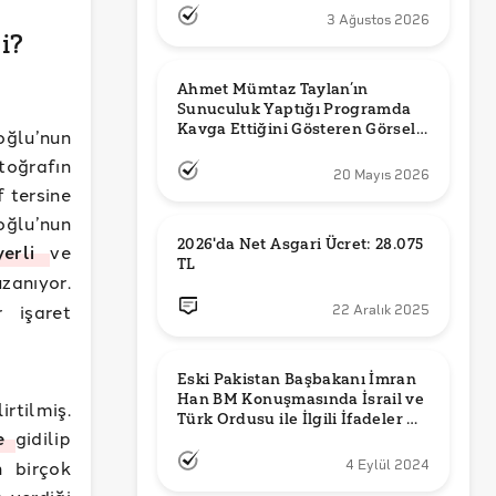
3 Ağustos 2026
i?
Ahmet Mümtaz Taylan’ın 
Sunuculuk Yaptığı Programda 
Kavga Ettiğini Gösteren Görsel 
oğlu’nun
Orijinal mi?
toğrafın
20 Mayıs 2026
 tersine
oğlu’nun
2026'da Net Asgari Ücret: 28.075 
erli
ve
TL
zanıyor.
 işaret
22 Aralık 2025
Eski Pakistan Başbakanı İmran 
Han BM Konuşmasında İsrail ve 
rtilmiş.
Türk Ordusu ile İlgili İfadeler mi 
me
gidilip
Kullandı?
n birçok
4 Eylül 2024