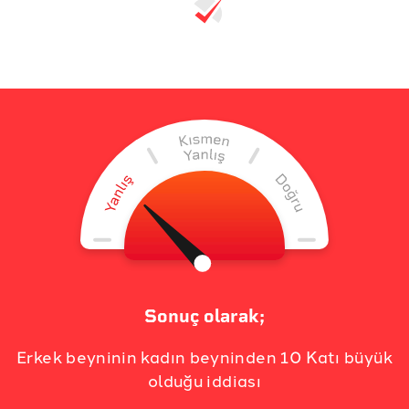
Sonuç olarak;
Erkek beyninin kadın beyninden 10 Katı büyük
olduğu iddiası