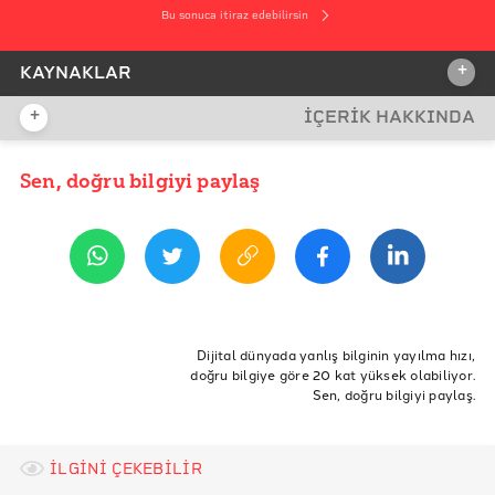
Bu sonuca itiraz edebilirsin
+
KAYNAKLAR
+
İÇERİK HAKKINDA
İDDİA KAYNAĞI
İddia Kaynağı
Sen, doğru bilgiyi paylaş
YAYIN TARİHİ
9 Mart 2021 11:01
REFERANSLAR
Evrim Ağacı
Science Mag
ETİKETLER
Scientific American
fact-check
Evrim Ağacı
kadın erkek
Dijital dünyada yanlış bilginin yayılma hızı,
doğru bilgiye göre 20 kat yüksek olabiliyor.
kadın erkek nöroseksizm
kadın erkek farkı
Tedx- Gina Rippon
Sen, doğru bilgiyi paylaş.
kadınların beyni küçük
erkeklerin beyni kadınlara göre büyük
the conversation
gina rippon
nöroseksizm
science mag
cinsiyetlendirilmiş beyin
gendered brain
İLGİNİ ÇEKEBİLİR