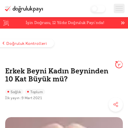
İşin Doğrusu,
12
Yıldır Doğruluk Payı’nda!
Doğruluk Kontrolleri
7'
Erkek Beyni Kadın Beyninden
10 Kat Büyük mü?
Sağlık
Toplum
İlk yayın :
9 Mart 2021