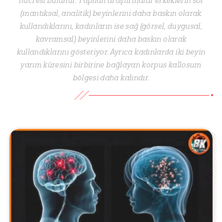
hücresi bulunur. Yapılan araştırmalar erkeklerin sol
(mantıksal, analitik) beyinlerini daha baskın olarak
kullandıklarını, kadınların ise sağ (görsel, duygusal,
kavramsal) beyinlerini daha baskın olarak
kullandıklarını gösteriyor. Ayrıca kadınlarda iki beyin
yarım küresini birbirine bağlayan korpus kallosum
bölgesi daha kalındır.