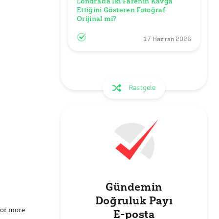
Londra’da İki Farenin Kavga 
Ettiğini Gösteren Fotoğraf 
Orijinal mi?
17 Haziran 2026
Rastgele
Gündemin
Doğruluk Payı
for more
E-posta