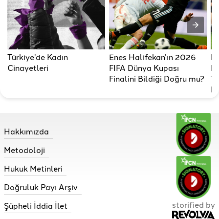
Türkiye’de Kadın
Enes Halifekan’ın 2026
No
Cinayetleri
FIFA Dünya Kupası
Ku
Finalini Bildiği Doğru mu?
Tü
Ba
Hakkımızda
Metodoloji
Hukuk Metinleri
Doğruluk Payı Arşiv
storified by
Şüpheli İddia İlet