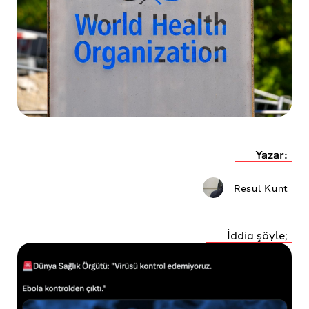
Yazar:
Resul Kunt
İddia şöyle;