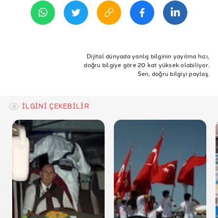
Snopes: Did Christine Grady Personally Approve the
Pfizer Vaccine?
ETİKETLER
NIH: Dr. Christine Grady
COVID-19
cdc
fda
biontech aşı
Dijital dünyada yanlış bilginin yayılma hızı,
AP: COVID-19 vaccines are approved by the FDA, not
doğru bilgiye göre 20 kat yüksek olabiliyor.
acil kullanım onayı
FDA onayı
anthony fauci
NIH
Fauci’s wife
Sen, doğru bilgiyi paylaş.
Christine Grady
İLGİNİ ÇEKEBİLİR