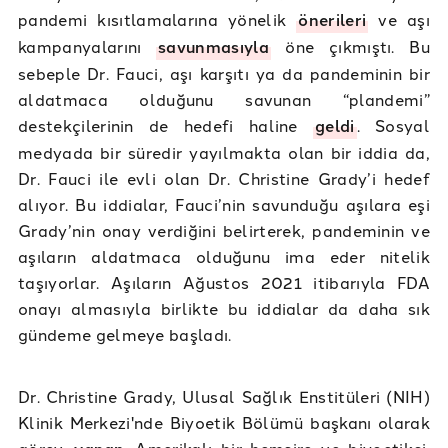
pandemi kısıtlamalarına yönelik
önerileri
ve aşı
kampanyalarını
savunmasıyla
öne çıkmıştı. Bu
sebeple Dr. Fauci, aşı karşıtı ya da pandeminin bir
aldatmaca olduğunu savunan “plandemi”
destekçilerinin de hedefi haline
geldi
. Sosyal
medyada bir süredir yayılmakta olan bir iddia da,
Dr. Fauci ile evli olan Dr. Christine Grady’i hedef
alıyor. Bu iddialar, Fauci’nin savunduğu aşılara eşi
Grady’nin onay verdiğini belirterek, pandeminin ve
aşıların aldatmaca olduğunu ima eder nitelik
taşıyorlar. Aşıların Ağustos 2021 itibarıyla FDA
onayı almasıyla birlikte bu iddialar da daha sık
gündeme gelmeye başladı.
Dr. Christine Grady, Ulusal Sağlık Enstitüleri (NIH)
Klinik Merkezi'nde Biyoetik Bölümü başkanı olarak
görev
Amerikalı bir hemşire ve biyoetikçi.