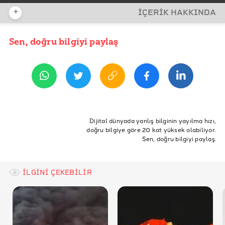
+
İÇERİK HAKKINDA
İDDİA KAYNAĞI
Sen, doğru bilgiyi paylaş
YAYIN TARİHİ
29 Eylül 2020 11:33
REFERANSLAR
IMDB- 4. Sezon 16. Bölüm
IMDB- 8. Sezon 6. Bölüm
ETİKETLER
Doğruluk Payı
Doğrulama
türk bayrağı
dr who
Dijital dünyada yanlış bilginin yayılma hızı,
doğru bilgiye göre 20 kat yüksek olabiliyor.
dr who dizisi
türkiye süper güç
türkiye dizide süper güç
Sen, doğru bilgiyi paylaş.
2059 yılında
İLGİNİ ÇEKEBİLİR