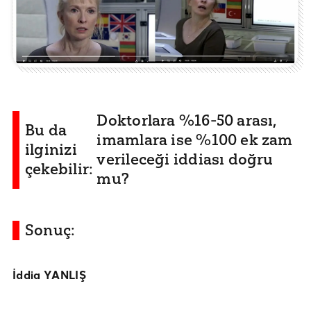
Doktorlara %16-50 arası,
Bu da
imamlara ise %100 ek zam
ilginizi
verileceği iddiası doğru
çekebilir:
mu?
Sonuç:
İddia YANLIŞ