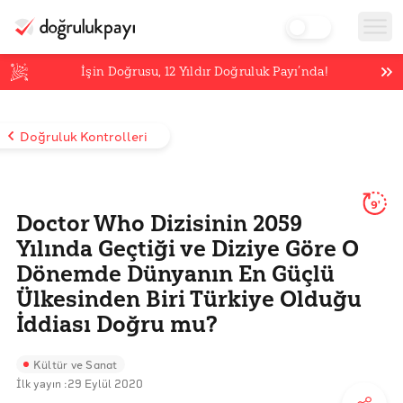
İşin Doğrusu,
12
Yıldır Doğruluk Payı’nda!
Doğruluk Kontrolleri
9'
Doctor Who Dizisinin 2059
Yılında Geçtiği ve Diziye Göre O
Dönemde Dünyanın En Güçlü
Ülkesinden Biri Türkiye Olduğu
İddiası Doğru mu?
Kültür ve Sanat
İlk yayın :
29 Eylül 2020