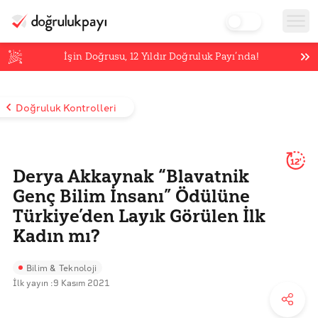
İşin Doğrusu,
12
Yıldır Doğruluk Payı’nda!
Doğruluk Kontrolleri
12'
Derya Akkaynak “Blavatnik
Genç Bilim İnsanı” Ödülüne
Türkiye’den Layık Görülen İlk
Kadın mı?
Bilim & Teknoloji
İlk yayın :
9 Kasım 2021