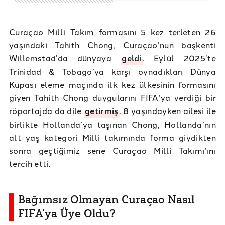
Curaçao Milli Takım formasını 5 kez terleten 26
yaşındaki Tahith Chong, Curaçao’nun başkenti
Willemstad’da dünyaya
geldi
. Eylül 2025’te
Trinidad & Tobago’ya karşı oynadıkları Dünya
Kupası eleme maçında ilk kez ülkesinin formasını
giyen Tahith Chong duygularını FIFA’ya verdiği bir
röportajda da dile
getirmiş
. 8 yaşındayken ailesi ile
birlikte Hollanda’ya taşınan Chong, Hollanda’nın
alt yaş kategori Milli takımında forma giydikten
sonra geçtiğimiz sene Curaçao Milli Takımı’ını
tercih etti.
Bağımsız Olmayan Curaçao Nasıl
FIFA’ya Üye Oldu?