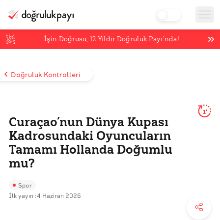
İşin Doğrusu,
12
Yıldır Doğruluk Payı’nda!
Doğruluk Kontrolleri
1'
Curaçao’nun Dünya Kupası
Kadrosundaki Oyuncuların
Tamamı Hollanda Doğumlu
mu?
Spor
İlk yayın :
4 Haziran 2026