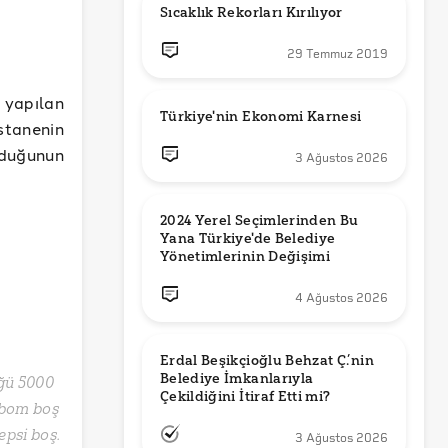
Sıcaklık Rekorları Kırılıyor
29 Temmuz 2019
yapılan
Türkiye'nin Ekonomi Karnesi
tanenin
lduğunun
3 Ağustos 2026
2024 Yerel Seçimlerinden Bu 
Yana Türkiye'de Belediye 
Yönetimlerinin Değişimi
4 Ağustos 2026
Erdal Beşikçioğlu Behzat Ç.’nin 
Belediye İmkanlarıyla 
üğü 5000
 bom boş
epsi boş.
3 Ağustos 2026