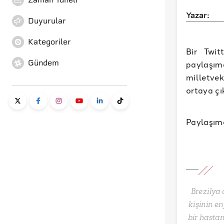
Yazar:
Duyurular
Kategoriler
Bir Twit
Gündem
paylaşım
milletve
ortaya çı
Paylaşımd
Brezilya 
kişinin e
bir hastan