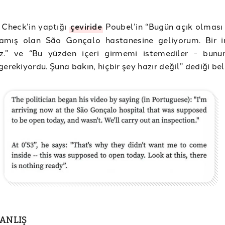
 Check’in yaptığı
çeviride
Poubel’in “Bugün açık olması
amış olan São Gonçalo hastanesine geliyorum. Bir 
z.” ve “Bu yüzden içeri girmemi istemediler - bun
erekiyordu. Şuna bakın, hiçbir şey hazır değil” dediği beli
YANLIŞ