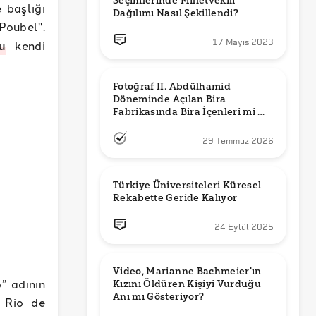
Seçimlerinde Milletvekili 
 başlığı
Dağılımı Nasıl Şekillendi?
Poubel".
17 Mayıs 2023
u
kendi
Fotoğraf II. Abdülhamid 
Döneminde Açılan Bira 
Fabrikasında Bira İçenleri mi 
Gösteriyor?
29 Temmuz 2026
Türkiye Üniversiteleri Küresel 
Rekabette Geride Kalıyor
24 Eylül 2025
Video, Marianne Bachmeier'ın 
” adının
Kızını Öldüren Kişiyi Vurduğu 
Anı mı Gösteriyor? 
 Rio de