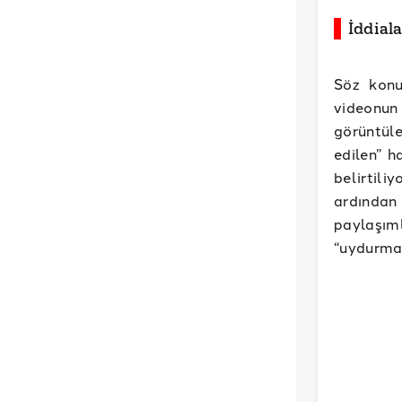
İddial
Söz konu
videonu
görüntüle
edilen” h
belirtili
ardından
paylaşım
“uydurma”