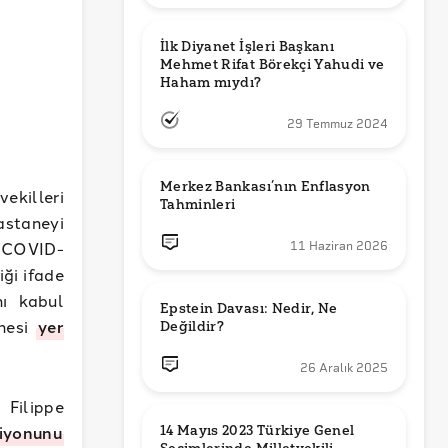
İlk Diyanet İşleri Başkanı 
Mehmet Rifat Börekçi Yahudi ve 
Haham mıydı?
29 Temmuz 2024
Merkez Bankası’nın Enflasyon 
ekilleri
Tahminleri
astaneyi
ir COVID-
11 Haziran 2026
ği ifade
nı kabul
Epstein Davası: Nedir, Ne 
nesi
yer
Değildir?
26 Aralık 2025
 Filippe
iyonunu
14 Mayıs 2023 Türkiye Genel 