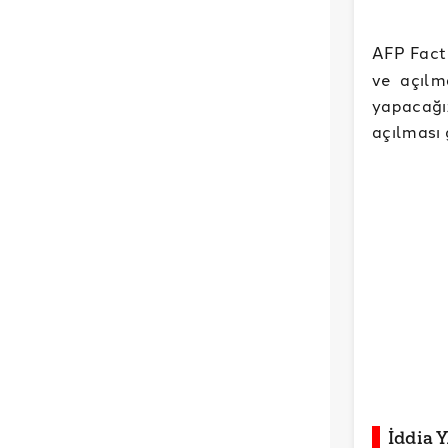
AFP Fact
ve açılm
yapacağı
açılması g
İddia 