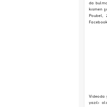
da bulma
kısmen ş
Poubel,
Facebook
Videoda 
yazılı o