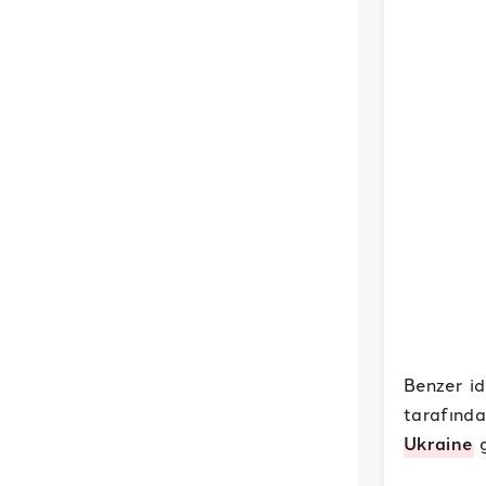
Benzer i
tarafınd
Ukraine
g