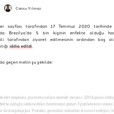
Cansu Yılmaz
ter sayfası tarafından 17 Temmuz 2020 tarihinde 
da Brezilya’da 5 bin kişinin enfekte olduğu has
kili tarafından ziyaret edilmesinin ardından boş o
ktığı
iddia edildi
.
a geçen metin şu şekilde:
devlet başkanı, protestoculara destek veriyor. 200 kişinin öld
nfekte olduğu iddia edilen hastaneye giden 5 parlemento üyesi
e ile karşılaşıyor. Polisler, gömülen tabutları kontrol ediliyor, h