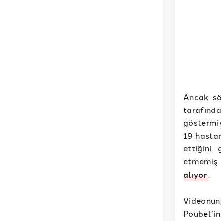
Ancak söz
tarafınd
göstermiy
19 hastan
ettiğini
etmemiş 
alıyor
.
Videonun
Poubel’in