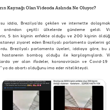
arın Kaynağı Olan Videoda Aslında Ne Oluyor?
su iddia, Brezilya’da çekilen ve internette dolaşma
n ardından çeşitli ülkelerde gündeme geldi. Vi
rin, 5 bin kişinin enfekte olduğu ve 200 kişinin öldüğ
astaneyi ziyaret eden Brezilyalı parlamento üyelerini gö
yordu. Brezilyalı parlamento üyeleri, iddiaya göre, bu z
 hastanenin bomboş olduğu ile karşılaşmışlardı. V
larda yer alan ifadeler, koronavirüsün ve Covid-19 
 ya da abartı olduğunu ima eder nitelikteydi.