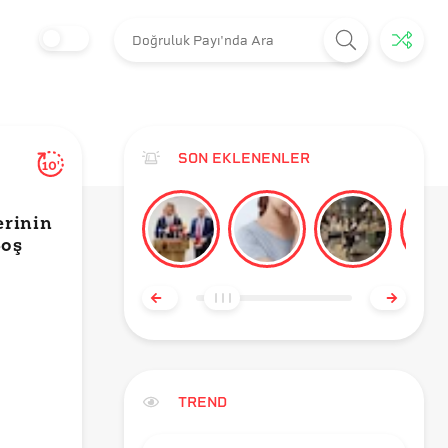
SON EKLENENLER
10'
erinin
Boş
TREND