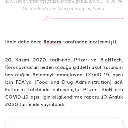
BioNTech/Pfizer aşı grubundaki 4 gönüllünün 3., 9., 36. ve
48. Günlerde yüz felci geçirdiği açıklandı
İddia daha önce
Reuters
tarafından incelenmişti.
20 Kasım 2020 tarihinde Pfizer ve BioNTech,
Koronavirüs’ün neden olduğu şiddetli akut solunum
hastalığını önlemeyi amaçlayan COVID-19 aşısı
için FDA’ya (Food and Drug Administration) acil
kullanım talebinde bulunmuştu. Pfizer- BioNTech
COVID-19 aşısı için bilgilendirme raporu 10 Aralık
2020 tarihinde yayınlandı.