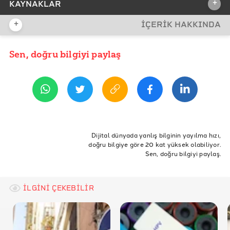
+
KAYNAKLAR
+
İÇERİK HAKKINDA
İDDİA KAYNAĞI
Sen, doğru bilgiyi paylaş
YAYIN TARİHİ
14 Aralık 2020 12:34
REFERANSLAR
FDA
ETİKETLER
aşı
COVID-19
biontech
pfizer
pfizer biontech
Dijital dünyada yanlış bilginin yayılma hızı,
doğru bilgiye göre 20 kat yüksek olabiliyor.
biontech pfizer
covid-19 aşısı
coronavirus aşı
Sen, doğru bilgiyi paylaş.
yüz felci
covid-19 aşısı yan etkileri
fda
aşı onayı
İLGİNİ ÇEKEBİLİR