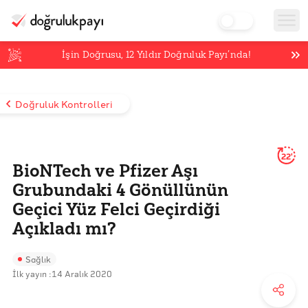
İşin Doğrusu,
12
Yıldır Doğruluk Payı’nda!
Doğruluk Kontrolleri
22'
BioNTech ve Pfizer Aşı
Grubundaki 4 Gönüllünün
Geçici Yüz Felci Geçirdiği
Açıkladı mı?
Sağlık
İlk yayın :
14 Aralık 2020