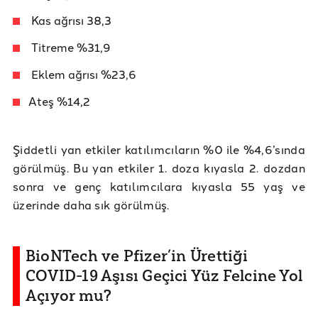
Kas ağrısı 38,3
Titreme %31,9
Eklem ağrısı %23,6
Ateş %14,2
Şiddetli yan etkiler katılımcıların %0 ile %4,6’sında
görülmüş. Bu yan etkiler 1. doza kıyasla 2. dozdan
sonra ve genç katılımcılara kıyasla 55 yaş ve
üzerinde daha sık görülmüş.
BioNTech ve Pfizer’in Ürettiği
COVID-19 Aşısı Geçici Yüz Felcine Yol
Açıyor mu?