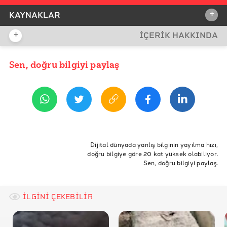
+
KAYNAKLAR
+
İÇERİK HAKKINDA
İDDİA KAYNAĞI
Sen, doğru bilgiyi paylaş
YAYIN TARİHİ
8 Haziran 2020 09:55
REFERANSLAR
Haber Kaynağı
Bill Gates SCAN Projesi Açıklaması
ETİKETLER
SCAN web sitesi projenin durdurulma açıklaması
Doğruluk Payı
Doğrulama
koronavirüs
COVID-19
Dijital dünyada yanlış bilginin yayılma hızı,
doğru bilgiye göre 20 kat yüksek olabiliyor.
COVID19
coronavirus
korona virüs
bill gates
Sen, doğru bilgiyi paylaş.
corona virus
çip
çipleme
İLGİNİ ÇEKEBİLİR