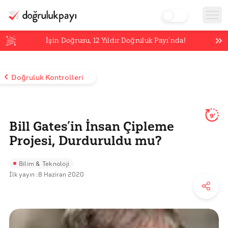
İşin Doğrusu,
12
Yıldır Doğruluk Payı’nda!
Doğruluk Kontrolleri
9'
Bill Gates’in İnsan Çipleme
Projesi, Durduruldu mu?
Bilim & Teknoloji
İlk yayın :
8 Haziran 2020