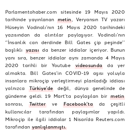
Parlamentohaber.com sitesinde 19 Mayıs 2020
tarihinde yayınlanan
metin
, Veryansın TV yazarı
Hüseyin Vodinalı’nın 16 Mayıs 2020 tarihindeki
yazısından da alıntılar paylaşıyor. Vodinalı’nın
‘’İnsanlık can derdinde Bill Gates çip peşinde’’
başlıklı
yazısı
da benzer iddialar içeriyor. Bunun
yanı sıra, benzer iddialar aynı zamanda 4 Mayıs
2020 tarihli bir Youtube
videosunda
da yer
almakta. Bill Gates’in COVID-19 aşısı yoluyla
insanlara mikroçip yerleştirmeyi planladığı iddiası
yalnızca
Türkiye’de
değil, dünya genelinde de
gündeme geldi. 19 Mart’ta paylaşılan bir
metin
sonrası,
Twitter
ve
Facebook’ta
da çeşitli
kullanıcılar tarafından paylaşımlar yapıldı.
Mikroçip ile ilgili iddialar 1 Nisan’da Reuters.com
tarafından
yanlışlanmıştı.