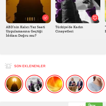
USA Today
Dünya Sağlık Örgütü
Sağlık Bakanlığı
ABD’nin Kalıcı Yaz Saati
Türkiye’de Kadın
Otizm Bilim Vakfı
Uygulamasına Geçtiği
Cinayetleri
İddiası Doğru mu?
Meldgaard Madsen, K. et. al. (2002). A Population-
Based Study of Measles, Mumps, and Rubella
Vaccination and Autism. The New England Journal of
Medicine, 347:1477-1482.
SON EKLENENLER