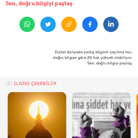
Sen, doğru bilgiyi paylaş
YAYIN TARİHİ
20 Mayıs 2021 13:43
REFERANSLAR
İddia Bağlantısı
The Lancet Kaynak 1
The Lancet Kaynak 2
Dijital dünyada yanlış bilginin yayılma hızı,
doğru bilgiye göre 20 kat yüksek olabiliyor.
Teyit
Sen, doğru bilgiyi paylaş.
Sarkaç
Independent
İLGİNİ ÇEKEBİLİR
The Times
The Guardian Kaynak 1
The Guardian Kaynak 2
New Scientist