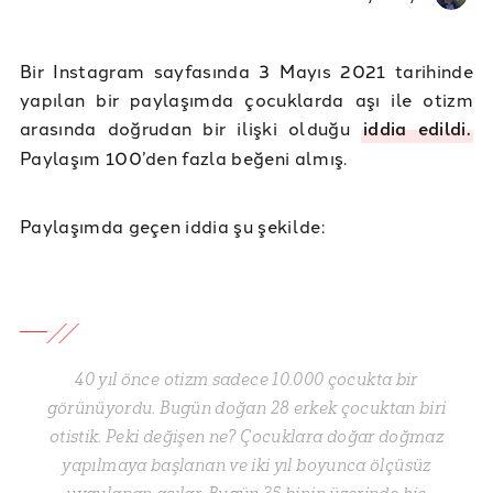
Bir Instagram sayfasında 3 Mayıs 2021 tarihinde
yapılan bir paylaşımda çocuklarda aşı ile otizm
arasında doğrudan bir ilişki olduğu
iddia edildi.
Paylaşım 100’den fazla beğeni almış.
Paylaşımda geçen iddia şu şekilde:
40 yıl önce otizm sadece 10.000 çocukta bir
görünüyordu. Bugün doğan 28 erkek çocuktan biri
otistik. Peki değişen ne? Çocuklara doğar doğmaz
yapılmaya başlanan ve iki yıl boyunca ölçüsüz