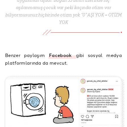
uygulanan aşılar. Bugün 35 binin üzerinde hiç
aşılanmamış çocuk var peki kaçında otizm var
biliyormusunuz hiçbirinde otizm yok "0" AŞI YOK = OTİZM
YOK
Benzer paylaşım
Facebook
gibi sosyal medya
platformlarında da mevcut.