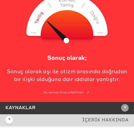
Sonuç olarak;
Sonuç olarak aşı ile otizm arasında doğrudan
bir ilişki olduğuna dair iddialar yanlıştır.
Bu sonuca itiraz edebilirsin
+
KAYNAKLAR
+
İÇERİK HAKKINDA
İDDİA KAYNAĞI