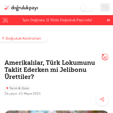
İşin Doğrusu,
12
Yıldır Doğruluk Payı’nda!
Doğruluk Kontrolleri
11'
Amerikalılar, Türk Lokumunu
Taklit Ederken mi Jelibonu
Ürettiler?
Tarım & Gıda
İlk yayın :
21 Mayıs 2021