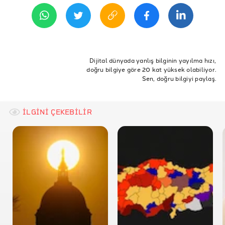
REFERANSLAR
İddia Bağlantısı
Ali Muhiddin Hacı Bekir Lokumları Tarihçe
ETİKETLER
Haribo Tarihçe
türkiye
amerika
Jelibon
Türk lokumu
Dijital dünyada yanlış bilginin yayılma hızı,
doğru bilgiye göre 20 kat yüksek olabiliyor.
Haribonun İçindekileri Anlatan Metin
Sen, doğru bilgiyi paylaş.
BBC Hacı Bekir Hakkında Ailesi ile Röportaj
Independent “Türk Lokumları”
İLGİNİ ÇEKEBİLİR