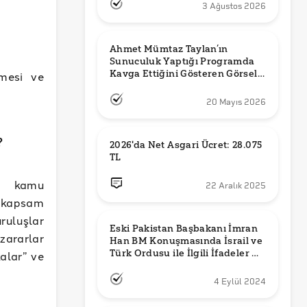
3 Ağustos 2026
,
Ahmet Mümtaz Taylan’ın 
Sunuculuk Yaptığı Programda 
Kavga Ettiğini Gösteren Görsel 
lmesi ve
Orijinal mi?
20 Mayıs 2026
?
2026'da Net Asgari Ücret: 28.075 
TL
da kamu
22 Aralık 2025
e kapsam
uluşlar
Eski Pakistan Başbakanı İmran 
 zararlar
Han BM Konuşmasında İsrail ve 
Türk Ordusu ile İlgili İfadeler mi 
kalar” ve
Kullandı?
4 Eylül 2024