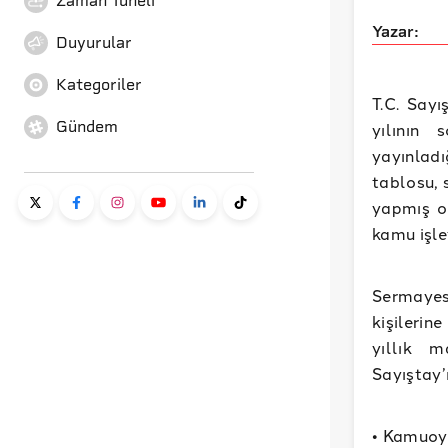
Zaman Tüneli
Yazar:
Duyurular
Kategoriler
T.C. Say
Gündem
yılının 
yayınladı
tablosu, 
yapmış ol
kamu işle
Sermaye
kişilerin
yıllık m
Sayıştay’
• Kamuoyu