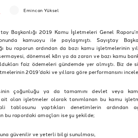
Emincan Yüksel
ıştay Başkanlığı 2019 Kamu İşletmeleri Genel Raporu
sonunda kamuoyu ile paylaşmıştı. Sayıştay Başkanl
ğı bu raporun ardından da bazı kamu işletmelerinin yıl
sermayesi, dönemsel kârı ya da zararı ve bazı kamu bank
dukları faiz ödemeleri gündemde yer almıştı. Biz de siz
tmelerinin 2019’daki ve yıllara göre performansını incele
sinin çoğunluğu ya da tamamını devlet veya kam
e ait olan işletmeler olarak tanımlanan bu kamu işletm
ali tablosunu yaptıkları denetimlerin ardından aç
ın bu rapordaki amaçları ise şu şekilde;
na güvenilir ve yeterli bilgi sunulması,