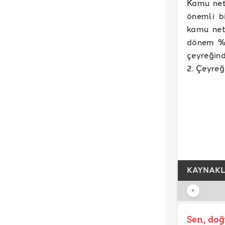
Kamu net 
önemli bi
kamu net
dönem %5,
çeyreğind
2. Çeyreğ
KAYNAK
+
REFERAN
T.C. Sa
Sen, doğ
YAYIN TAR