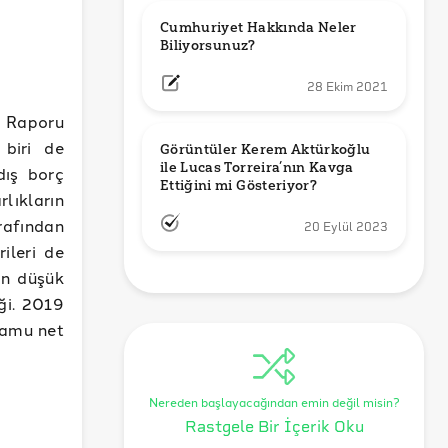
Cumhuriyet Hakkında Neler 
Biliyorsunuz?
28 Ekim 2021
l Raporu
 biri de
Görüntüler Kerem Aktürkoğlu 
ile Lucas Torreira’nın Kavga 
dış borç
Ettiğini mi Gösteriyor?
lıkların
rafından
20 Eylül 2023
ileri de
en düşük
ği. 2019
kamu net
Nereden başlayacağından emin değil misin?
Rastgele Bir İçerik Oku