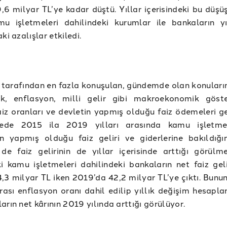
9,6 milyar TL’ye kadar düştü. Yıllar içerisindeki bu düşü
mu işletmeleri dahilindeki kurumlar ile bankaların yı
ki azalışlar etkiledi.
arafından en fazla konuşulan, gündemde olan konuların
lik, enflasyon, milli gelir gibi makroekonomik göste
aiz oranları ve devletin yapmış olduğu faiz ödemeleri g
ede 2015 ila 2019 yılları arasında kamu işletmel
ın yapmış olduğu faiz geliri ve giderlerine bakıldığı
 de faiz gelirinin de yıllar içerisinde arttığı görülm
i kamu işletmeleri dahilindeki bankaların net faiz gel
4,3 milyar TL iken 2019’da 42,2 milyar TL’ye çıktı. Bunu
arası enflasyon oranı dahil edilip yıllık değişim hesapl
arın net kârının 2019 yılında arttığı görülüyor.