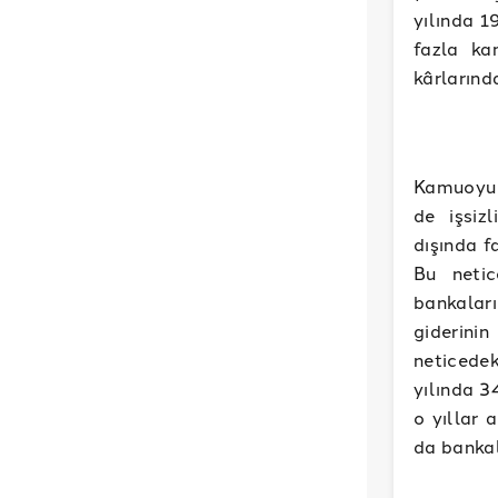
yılında 1
fazla ka
kârlarında
Kamuoyu t
de işsiz
dışında f
Bu netic
bankalar
giderinin
neticedek
yılında 3
o yıllar 
da bankal