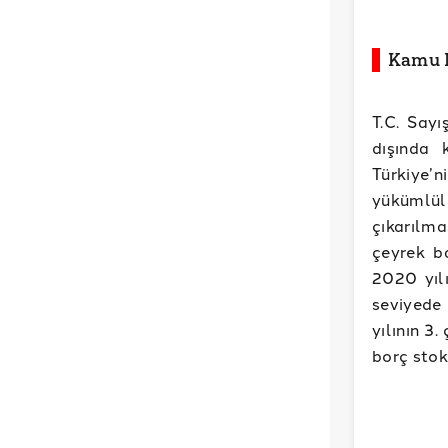
Kamu N
T.C. Sayı
dışında 
Türkiye’
yükümlül
çıkarılma
çeyrek b
2020 yıl
seviyede 
yılının 3
borç stok