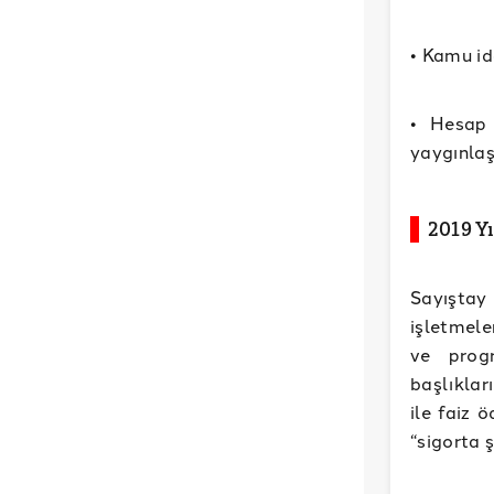
• Kamu id
• Hesap 
yaygınlaş
2019 Y
Sayışta
işletmele
ve progr
başlıklar
ile faiz 
“sigorta ş