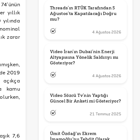
74’ünün
Threads’ın RTÜK Tarafından 5 
r yıllık
Ağustos’ta Kapatılacağı Doğru 
mu?
 yılında
 nominal
4 Ağustos 2026
ık zarar
Video İran’ın Dubai’nin Enerji 
Altyapısına Yönelik Saldırıyı mı 
Gösteriyor?
amışken,
inde 2019
4 Ağustos 2026
ı açıkça
ca kamu
Video Sözcü Tv’nin Yaptığı 
olurken,
Güncel Bir Anketi mi Gösteriyor?
21 Temmuz 2025
Ümit Özdağ'ın Ekrem 
aşık 7,6
İmamoğlu'nu Tehdit Olarak 