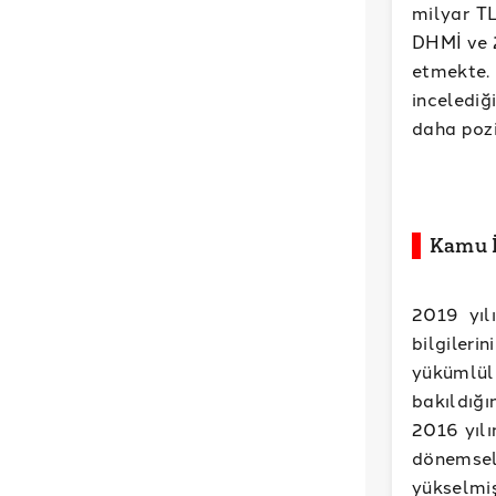
milyar TL
DHMİ ve 2
etmekte.
incelediğ
daha pozi
Kamu İ
2019 yıl
bilgiler
yükümlül
bakıldığ
2016 yılı
dönemsel
yükselmiş