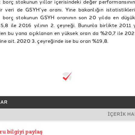
borç stokunun yıllar içerisindeki değer performansının
r veri de GSYH’ye oranı. Yine bakanlığın istatistikler
 borç stokunun GSYH oranının son 20 yılda en düşü
8 ile 2016 yılının 2. çeyreği. Bununla birlikte 2011 yı
en bu yana açıklanan en yüksek oran da %20,7 ile 2020
ine ait. 2020 3. çeyreğinde ise bu oran %19,8.
LAR
İÇERİK H
SLAR
yıştay Başkanlığı Kamu İşletmeleri Genel Raporları
ru bilgiyi paylaş
İHİ