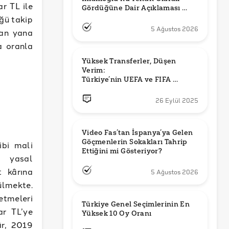
r TL ile
Gördüğüne Dair Açıklaması 
Güncel mi?
ğü takip
5 Ağustos 2026
yan yana
a oranla
Yüksek Transferler, Düşen 
Verim: 

Türkiye’nin UEFA ve FIFA 
Sıralamalarındaki Yeri
26 Eylül 2025
Video Fas’tan İspanya’ya Gelen 
Göçmenlerin Sokakları Tahrip 
ibi mali
Ettiğini mi Gösteriyor?
, yasal
t kârına
5 Ağustos 2026
ülmekte.
etmeleri
Türkiye Genel Seçimlerinin En 
ar TL’ye
Yüksek 10 Oy Oranı
âr, 2019