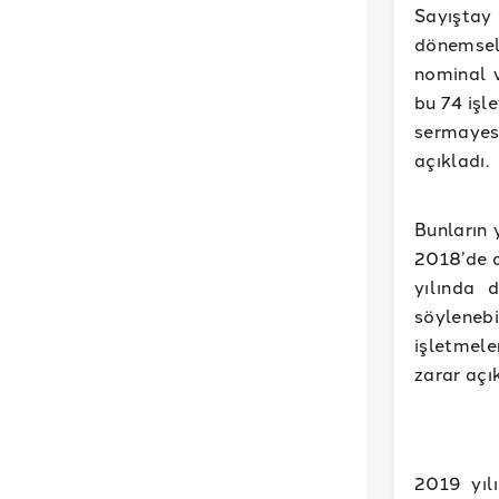
Sayıştay
dönemsel 
nominal 
bu 74 işl
sermayesi
açıkladı.
Bunların 
2018’de d
yılında 
söyleneb
işletmel
zarar açı
2019 yıl