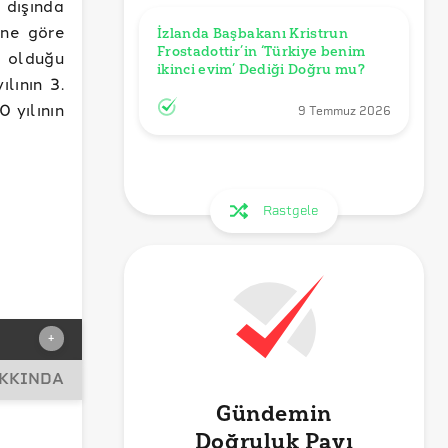
 dışında
ine göre
İzlanda Başbakanı Kristrun 
Frostadottir’in ‘Türkiye benim 
k olduğu
ikinci evim’ Dediği Doğru mu?
lının 3.
 yılının
9 Temmuz 2026
Rastgele
+
AKKINDA
Gündemin
Doğruluk Payı