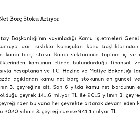
et Borç Stoku Artıyor
ştay Başkanlığı’nın yayınladığı Kamu İşletmeleri Gene
kamuya dair sıklıkla konuşulan konu başlıklarından
nin kamu borç stoku. Kamu sektörünün toplam iç ve 
üklerinden kamunun elinde bulundurduğu finansal var
sıyla hesaplanan ve T.C. Hazine ve Maliye Bakanlığı ta
azda açıklanan kamu net borç stokunun en güncel ver
ının 3. çeyreğine ait. Son 6 yılda kamu net borcunun 
olduğu çeyrek 141,6 milyar TL ile 2015 yılının 3. çeyre
. çeyreğinden bu yana her çeyrekte artarak devam eden 
u 2020 yılının 3. çeyreğinde ise 941,1 milyar TL.