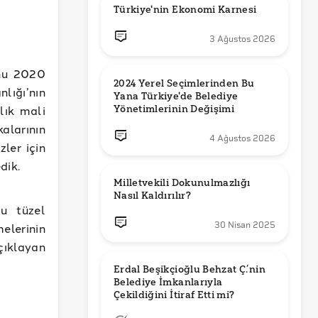
Türkiye'nin Ekonomi Karnesi
3 Ağustos 2026
’nu 2020
2024 Yerel Seçimlerinden Bu 
ığı’nın
Yana Türkiye'de Belediye 
lık mali
Yönetimlerinin Değişimi
alarının
4 Ağustos 2026
ler için
dik.
Milletvekili Dokunulmazlığı 
Nasıl Kaldırılır?
u tüzel
30 Nisan 2025
elerinin
ıklayan
Erdal Beşikçioğlu Behzat Ç.’nin 
Belediye İmkanlarıyla 