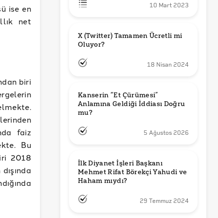
10 Mart 2023
şü ise en
llık net
X (Twitter) Tamamen Ücretli mi 
Oluyor?
18 Nisan 2024
dan biri
rgelerin
Kanserin “Et Çürümesi” 
Anlamına Geldiği İddiası Doğru 
elmekte.
mu?
erinden
nda faiz
5 Ağustos 2026
ekte. Bu
iri 2018
İlk Diyanet İşleri Başkanı 
n dışında
Mehmet Rifat Börekçi Yahudi ve 
Haham mıydı?
andığında
29 Temmuz 2024