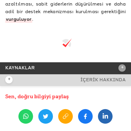
azaltılması, sabit giderlerin düşürülmesi ve daha
adil bir destek mekanizması kurulması gerektiğini
vurguluyor
.
+
KAYNAKLAR
+
İÇERİK HAKKINDA
REFERANSLAR
International Theatre Institute - International Theatre
Sen, doğru bilgiyi paylaş
YAYIN TARİHİ
Day
27 Mart 2026 08:31
İKSV - 2024 Dünya Tiyatro Günü Bildirileri
World Theatre Day - Jean COCTEAU
ETİKETLER