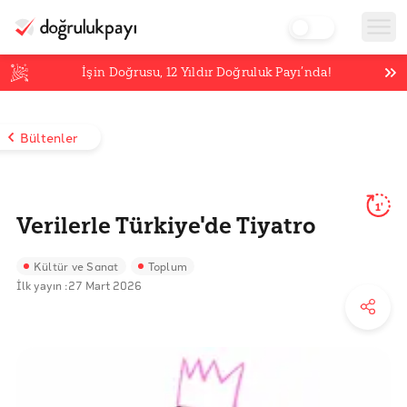
İşin Doğrusu,
12
Yıldır Doğruluk Payı’nda!
Bültenler
1'
Verilerle Türkiye'de Tiyatro
Kültür ve Sanat
Toplum
İlk yayın :
27 Mart 2026