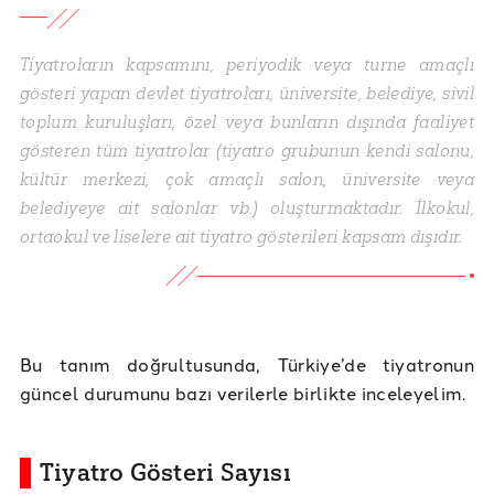
Tiyatroların kapsamını, periyodik veya turne amaçlı
gösteri yapan devlet tiyatroları, üniversite, belediye, sivil
toplum kuruluşları, özel veya bunların dışında faaliyet
gösteren tüm tiyatrolar (tiyatro grubunun kendi salonu,
kültür merkezi, çok amaçlı salon, üniversite veya
belediyeye ait salonlar vb.) oluşturmaktadır. İlkokul,
ortaokul ve liselere ait tiyatro gösterileri kapsam dışıdır.
Bu tanım doğrultusunda, Türkiye’de tiyatronun
güncel durumunu bazı verilerle birlikte inceleyelim.
Tiyatro Gösteri Sayısı