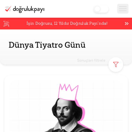
İşin Doğrusu,
12
Yıldır Doğruluk Payı’nda!
Dünya Tiyatro Günü
Sonuçları filtrele