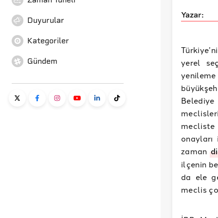
Yazar:
Duyurular
Kategoriler
Türkiye’
Gündem
yerel se
yenileme
büyükşeh
Belediye 
meclisle
mecliste
onayları
zaman
di
ilçenin b
da ele g
meclis ço