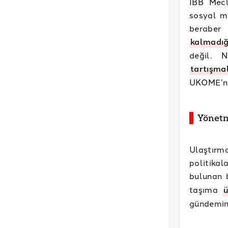
İBB Mecl
sosyal m
beraber 
kalmadığ
değil. 
tartışma
UKOME’ni
Yönetm
Ulaştırm
politikal
bulunan 
taşıma
ü
gündemine