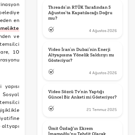
dinasyon
Threads’ın RTÜK Tarafından 5 
belediye
Ağustos’ta Kapatılacağı Doğru 
mu?
reden en
melikte
4 Ağustos 2026
’nden ve
emsilci
Video İran’ın Dubai’nin Enerji 
dare, 10
Altyapısına Yönelik Saldırıyı mı 
rasyonu
Gösteriyor?
4 Ağustos 2026
 yapısı
Video Sözcü Tv’nin Yaptığı 
e Sosyal
Güncel Bir Anketi mi Gösteriyor?
temsilci
işiklikle
21 Temmuz 2025
yatifine
 altyapı
Ümit Özdağ'ın Ekrem 
İmamoğlu'nu Tehdit Olarak 