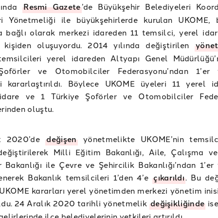
lında
Resmi Gazete
’de Büyükşehir Belediyeleri Koor
ri Yönetmeliği ile büyükşehirlerde kurulan UKOME, 
 bağlı olarak merkezi idareden 11 temsilci, yerel ida
 kişiden oluşuyordu. 2014 yılında değiştirilen
yönet
msilcileri yerel idareden Altyapı Genel Müdürlüğü
Şoförler ve Otomobilciler Federasyonu’ndan 1’er t
i kararlaştırıldı. Böylece UKOME üyeleri 11 yerel i
idare ve 1 Türkiye Şoförler ve Otomobilciler Fede
erinden oluştu.
t 2020’de
değişen
yönetmelikte UKOME’nin temsilci
eğiştirilerek Milli Eğitim Bakanlığı, Aile, Çalışma v
 Bakanlığı ile Çevre ve Şehircilik Bakanlığı’ndan 1’er 
enerek Bakanlık temsilcileri 1’den 4’e
çıkarıldı
. Bu değ
UKOME kararları yerel yönetimden merkezi yönetim inisi
du. 24 Aralık 2020 tarihli yönetmelik
değişikliğinde
ise
elirlerinde ilçe belediyelerinin yetkileri artırıldı.