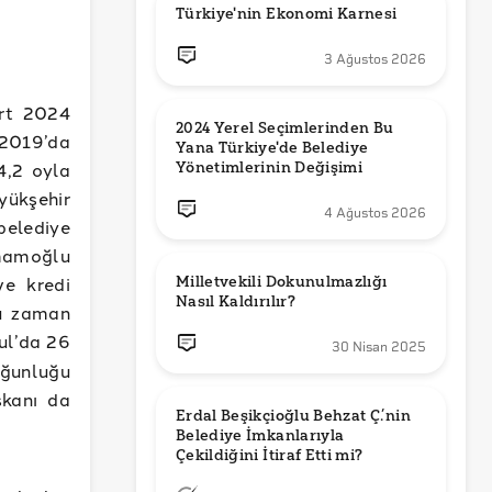
Türkiye'nin Ekonomi Karnesi
3 Ağustos 2026
art 2024
2024 Yerel Seçimlerinden Bu 
 2019’da
Yana Türkiye'de Belediye 
,2 oyla
Yönetimlerinin Değişimi
yükşehir
4 Ağustos 2026
belediye
İmamoğlu
ve kredi
Milletvekili Dokunulmazlığı 
Nasıl Kaldırılır?
nu zaman
ul’da 26
30 Nisan 2025
oğunluğu
şkanı da
Erdal Beşikçioğlu Behzat Ç.’nin 
Belediye İmkanlarıyla 