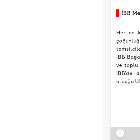
İBB Me
Her ne k
çoğunluğ
temsilcil
İBB Başk
ve toplu 
İBB’de d
olduğu U
+