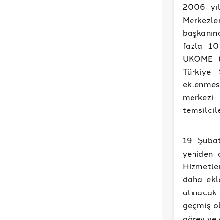
2006 yı
Merkezle
başkanına
fazla 10
UKOME te
Türkiye 
eklenmes
merkezi 
temsilcil
19 Şuba
yeniden d
Hizmetler
daha ekl
alınacak 
geçmiş ol
görev ve g