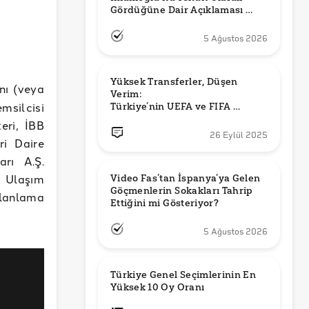
Gördüğüne Dair Açıklaması 
Güncel mi?
5 Ağustos 2026
Yüksek Transferler, Düşen 
nı (veya
Verim: 

msilcisi
Türkiye’nin UEFA ve FIFA 
Sıralamalarındaki Yeri
eri, İBB
26 Eylül 2025
ri Daire
arı A.Ş.
 Ulaşım
Video Fas’tan İspanya’ya Gelen 
Göçmenlerin Sokakları Tahrip 
Planlama
Ettiğini mi Gösteriyor?
5 Ağustos 2026
Türkiye Genel Seçimlerinin En 
Yüksek 10 Oy Oranı