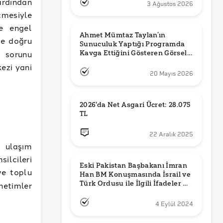
rdından
3 Ağustos 2026
çmesiyle
e engel
Ahmet Mümtaz Taylan’ın 
de doğru
Sunuculuk Yaptığı Programda 
 sorunu
Kavga Ettiğini Gösteren Görsel 
Orijinal mi?
ezi yani
20 Mayıs 2026
2026'da Net Asgari Ücret: 28.075 
TL
22 Aralık 2025
n ulaşım
ilcileri
Eski Pakistan Başbakanı İmran 
e toplu
Han BM Konuşmasında İsrail ve 
Türk Ordusu ile İlgili İfadeler mi 
netimler
Kullandı?
4 Eylül 2024