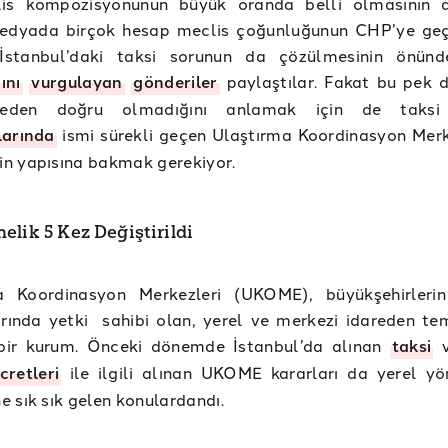
is kompozisyonunun büyük oranda belli olmasının a
edyada birçok hesap meclis çoğunluğunun CHP’ye ge
İstanbul’daki taksi sorunun da çözülmesinin önünd
ını
vurgulayan
gönderiler
paylaştılar. Fakat bu pek 
Neden doğru olmadığını anlamak için de taksi
larında
ismi sürekli geçen Ulaştırma Koordinasyon Merk
n yapısına bakmak gerekiyor.
elik 5 Kez Değiştirildi
a Koordinasyon Merkezleri (UKOME), büyükşehirleri
arında yetki sahibi olan, yerel ve merkezi idareden tems
bir kurum. Önceki dönemde İstanbul’da alınan
taksi
v
cretleri
ile ilgili alınan UKOME kararları da yerel yö
 sık sık gelen konulardandı.