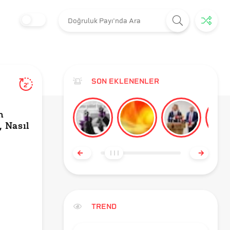
SON EKLENENLER
2'
n
 Nasıl
TREND