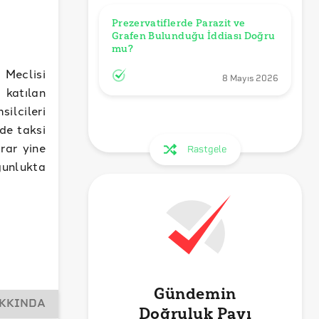
Prezervatiflerde Parazit ve 
Grafen Bulunduğu İddiası Doğru 
mu?
Meclisi
8 Mayıs 2026
katılan
ilcileri
de taksi
arar yine
Rastgele
ğunlukta
Gündemin
AKKINDA
Doğruluk Payı