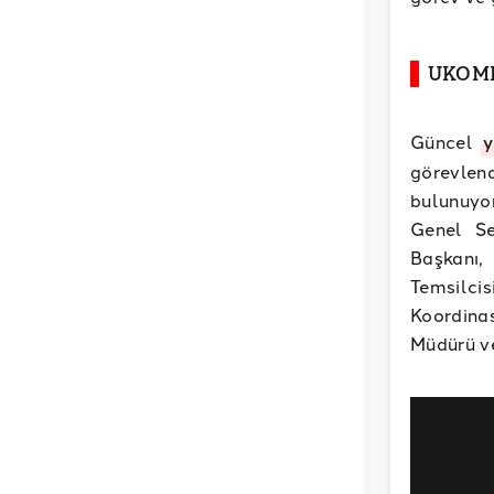
UKOME’
Güncel
y
görevlend
bulunuyo
Genel Se
Başkanı,
Temsilci
Koordina
Müdürü ve