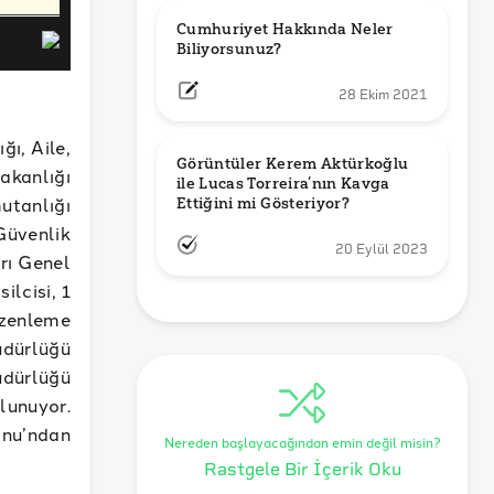
Cumhuriyet Hakkında Neler 
Biliyorsunuz?
28 Ekim 2021
ğı, Aile,
Görüntüler Kerem Aktürkoğlu 
akanlığı
ile Lucas Torreira’nın Kavga 
tanlığı
Ettiğini mi Gösteriyor?
Güvenlik
20 Eylül 2023
arı Genel
lcisi, 1
üzenleme
üdürlüğü
dürlüğü
lunuyor.
onu’ndan
Nereden başlayacağından emin değil misin?
Rastgele Bir İçerik Oku