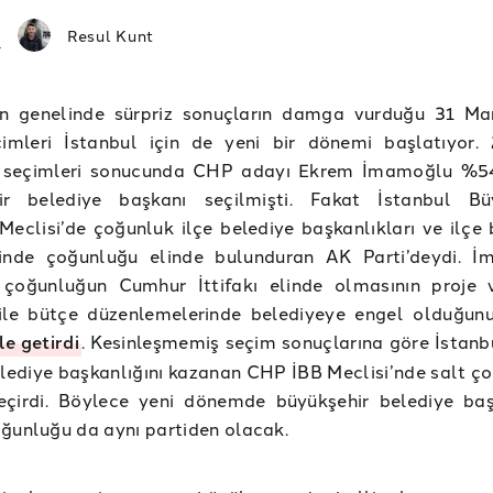
Resul Kunt
nin genelinde sürpriz sonuçların damga vurduğu 31 M
çimleri İstanbul için de yeni bir dönemi başlatıyor.
 seçimleri sonucunda CHP adayı Ekrem İmamoğlu %54
ir belediye başkanı seçilmişti. Fakat İstanbul Bü
Meclisi’de çoğunluk ilçe belediye başkanlıkları ve ilçe 
rinde çoğunluğu elinde bulunduran AK Parti’deydi. 
 çoğunluğun Cumhur İttifakı elinde olmasının proje 
 ile bütçe düzenlemelerinde belediyeye engel olduğu
le getirdi
. Kesinleşmemiş seçim sonuçlarına göre İstanb
elediye başkanlığını kazanan CHP İBB Meclisi’nde salt ç
eçirdi. Böylece yeni dönemde büyükşehir belediye ba
ğunluğu da aynı partiden olacak.