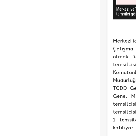
Merkezi i
Çalışma v
olmak üz
temsilci
Komutanlı
Müdürlüğü
TCDD Gen
Genel Mü
temsilci
temsilcis
1 temsil
katılıyor.