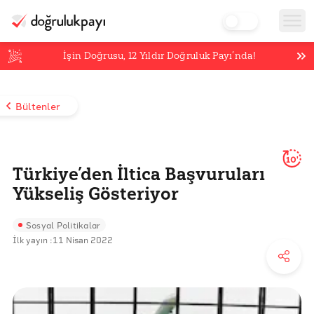
İşin Doğrusu,
12
Yıldır Doğruluk Payı’nda!
Bültenler
10'
Türkiye’den İltica Başvuruları
Yükseliş Gösteriyor
Sosyal Politikalar
İlk yayın :
11 Nisan 2022