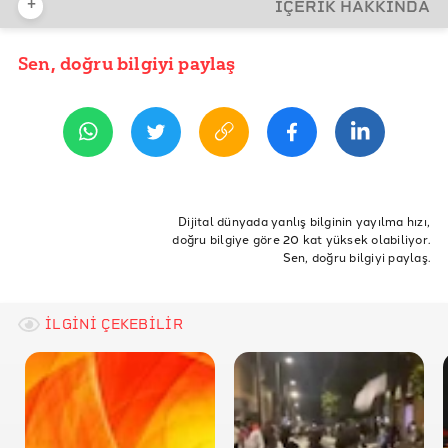
+
İÇERİK HAKKINDA
REFERANSLAR
EUROSTAT
Sen, doğru bilgiyi paylaş
YAYIN TARİHİ
11 Nisan 2022 07:30
Birleşmiş Milletler Küresel Eğilimler Raporu 2020
TC İçişleri Bakanlığı Göç İdaresi
ETİKETLER
Almanya
Suriye
göç
mülteci
sığınmacı
Dijital dünyada yanlış bilginin yayılma hızı,
doğru bilgiye göre 20 kat yüksek olabiliyor.
türkiye
Eurostat
Suriyeli
birleşmişmilletler
Sen, doğru bilgiyi paylaş.
iltica
İLGİNİ ÇEKEBİLİR