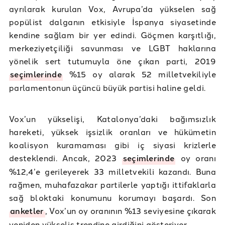
ayrılarak kurulan Vox, Avrupa’da yükselen sağ
popülist dalganın etkisiyle İspanya siyasetinde
kendine sağlam bir yer edindi. Göçmen karşıtlığı,
merkeziyetçiliği savunması ve LGBT haklarına
yönelik sert tutumuyla öne çıkan parti, 2019
seçimlerinde
%15 oy alarak 52 milletvekiliyle
parlamentonun üçüncü büyük partisi haline geldi.
Vox’un yükselişi, Katalonya’daki bağımsızlık
hareketi, yüksek işsizlik oranları ve hükümetin
koalisyon kuramaması gibi iç siyasi krizlerle
desteklendi. Ancak, 2023
seçimlerinde
oy oranı
%12,4’e gerileyerek 33 milletvekili kazandı. Buna
rağmen, muhafazakar partilerle yaptığı ittifaklarla
sağ bloktaki konumunu korumayı başardı. Son
anketler
, Vox’un oy oranının %13 seviyesine çıkarak
yeniden yükseliş trendine girdiğini gösteriyor.