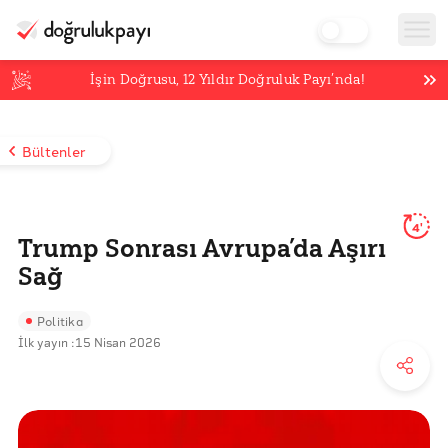
İşin Doğrusu,
12
Yıldır Doğruluk Payı’nda!
Bültenler
4'
Trump Sonrası Avrupa’da Aşırı
Sağ
Politika
İlk yayın :
15 Nisan 2026