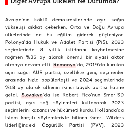
Diğer Avrupa Ülkeleri Ne Durumda?
Avrupa’nın köklü demokrasilerinde aşırı sağın
yükselişi dikkat çekerken, Orta ve Doğu Avrupa
ülkelerinde de bu eğilim giderek güçleniyor.
Polonya’da Hukuk ve Adalet Partisi (PiS), 2023
seçimlerinde 8 yıllık iktidarını kaybetmesine
rağmen %35 oy alarak önemli bir siyasi aktör
olmaya devam etti.
Romanya
’da, 2019’da kurulan
aşırı sağcı AUR partisi, özellikle genç seçmenler
arasında hızla popülerleşti ve 2024 seçimlerinde
%18 oy alarak ülkenin ikinci büyük partisi haline
geldi.
Slovakya
’da ise Robert Fico’nun Smer-SD
partisi, aşırı sağ söylemleri kullanarak 2023
seçimlerini kazandı ve hükümeti kurdu. Hollanda’da
İslam karşıtı söylemleriyle bilinen Geert Wilders
liderliğindeki Özgürlük Partisi (PVV), 2023