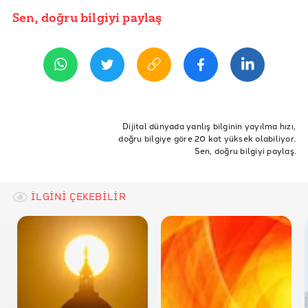
Sen, doğru bilgiyi paylaş
YAYIN TARİHİ
15 Nisan 2026 12:56
ETİKETLER
ABD
Almanya
avrupa birliği
düzensiz göç
Dijital dünyada yanlış bilginin yayılma hızı,
doğru bilgiye göre 20 kat yüksek olabiliyor.
Seçimler
Avrupa
Aşırı Sağ
Fransa
Trump
Sen, doğru bilgiyi paylaş.
İtalya
AfD
Meloni
Le Pen
Radikal sağ
İslamofobi
İLGİNİ ÇEKEBİLİR