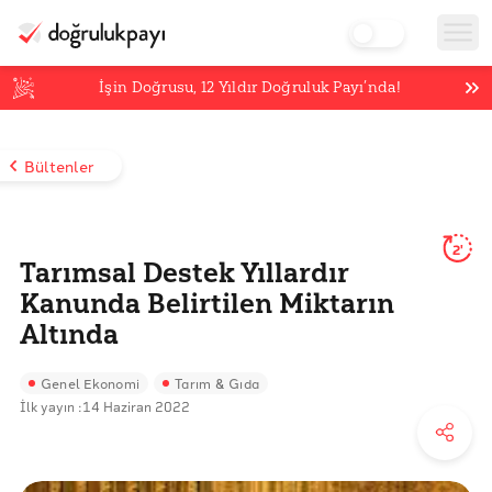
İşin Doğrusu,
12
Yıldır Doğruluk Payı’nda!
Bültenler
2'
Tarımsal Destek Yıllardır
Kanunda Belirtilen Miktarın
Altında
Genel Ekonomi
Tarım & Gıda
İlk yayın :
14 Haziran 2022