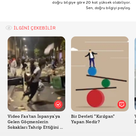
doğru bilgiye göre 20 kat yüksek olabiliyor.
Tarım Kanunu
Gıda Krizi
Tarımsal Destek Ödemeleri
TÜİK - Tarımsal Girdi Fiyat Endeksi
Sen, doğru bilgiyi paylaş.
Tarımda Devlet Desteği
İLGİNİ ÇEKEBİLİR
Video Fas’tan İspanya’ya
Bir Devleti "Kırılgan"
Gelen Göçmenlerin
Yapan Nedir?
Sokakları Tahrip Ettiğini mi
Gösteriyor?