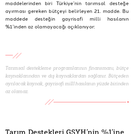
maddelerinden biri Türkiye’nin tarımsal desteğe
ayırması gereken bütçeyi belirleyen 21. madde. Bu
maddede desteğin gayrisafi milli hasılanın
%1’inden az olamayacağı açıklanıyor:
Tarımsal destekleme programlarının finansmanı, bütçe
kaynaklarından ve dış kaynaklardan sağlanır. Bütçeden
ayrılacak kaynak, gayrisafi millî hasılanın yüzde birinden
az olamaz.
Tarım Destekleri GSYH’nin %1’ine