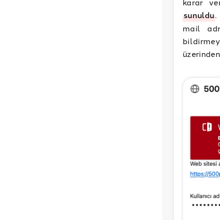
karar ve
sunuldu
.
mail adr
bildirme
üzerinden