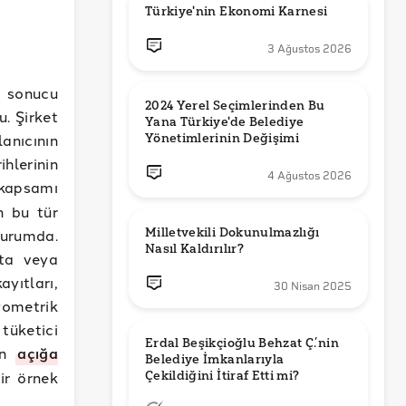
Türkiye'nin Ekonomi Karnesi
3 Ağustos 2026
e sonucu
2024 Yerel Seçimlerinden Bu 
u. Şirket
Yana Türkiye'de Belediye 
lanıcının
Yönetimlerinin Değişimi
ihlerinin
4 Ağustos 2026
kapsamı
n bu tür
Milletvekili Dokunulmazlığı 
durumda.
Nasıl Kaldırılır?
sta veya
yıtları,
30 Nisan 2025
yometrik
tüketici
Erdal Beşikçioğlu Behzat Ç.’nin 
nin
açığa
Belediye İmkanlarıyla 
bir örnek