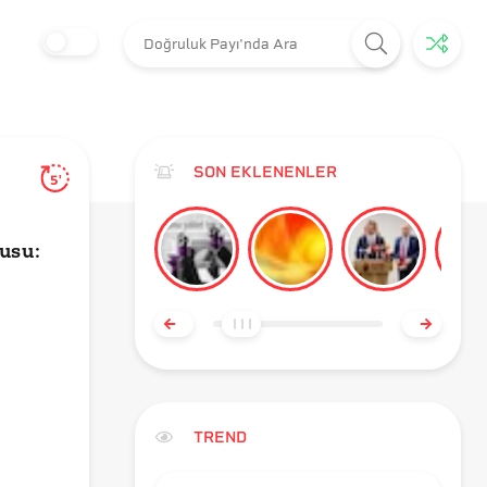
SON EKLENENLER
5'
usu:
TREND