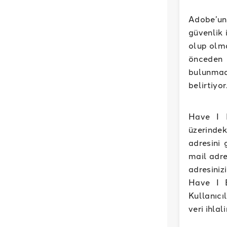
Adobe’un 
güvenlik i
olup olma
önceden 
bulunmad
belirtiyor
Have I 
üzerindek
adresini 
mail adre
adresinizi
Have I B
Kullanıcı
veri ihlal