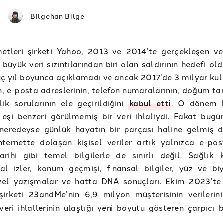
Bilgehan Bilge
etleri şirketi Yahoo, 2013 ve 2014’te gerçekleşen v
 büyük veri sızıntılarından biri olan saldırının hedefi old
 üç yıl boyunca açıklamadı ve ancak 2017’de 3 milyar kul
in, e-posta adreslerinin, telefon numaralarının, doğum tar
ik sorularının ele geçirildiğini
kabul etti
. O dönem 
a eşi benzeri görülmemiş bir veri ihlaliydi. Fakat bugü
 neredeyse günlük hayatın bir parçası haline gelmiş 
nternette dolaşan kişisel veriler artık yalnızca e-po
ihi gibi temel bilgilerle de sınırlı değil. Sağlık ka
al izler, konum geçmişi, finansal bilgiler, yüz ve bi
özel yazışmalar ve hatta DNA sonuçları. Ekim 2023’te 
 şirketi 23andMe’nin 6,9 milyon müşterisinin verileri
 veri ihlallerinin ulaştığı yeni boyutu gösteren çarpıcı 