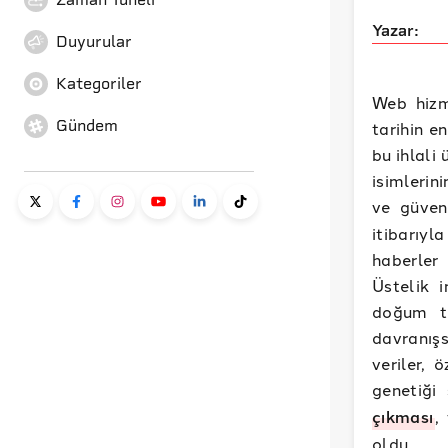
Yazar:
Duyurular
Kategoriler
Web hizm
Gündem
tarihin en
bu ihlali
isimlerin
ve güvenl
itibarıyl
haberler
Üstelik i
doğum tar
davranışs
veriler, 
genetiği
çıkması
,
oldu.