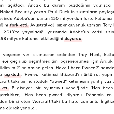
iğini açıkladı. Ancak bu durum buzdağının yalnızca
 Naked Security yazarı Paul Ducklin sızıntıların paylaşı
esinde Adobe’dan alınan 150 milyondan fazla kullanıcı v
ığını
fark etti.
Avustralyalı siber güvenlik uzmanı Tory 
 2013’te yayınladığı yazısında Adobe’un verisi sızın
153 milyon kullanıcı etkilediğini
duyurdu
.
 yaşanan veri sızıntısının ardından Troy Hunt, kullan
in ele geçirilip geçirilmediğini öğrenebilmesi için Aralı
rildim mi?’ anlamına gelen ‘Have I been Pwned?’ adında 
nu
açıkladı
. ‘Pwned’ kelimesi Blizzard’ın ünlü rol yap
raft’taki bir haritadaki "owned" kelimesini yanlış yazı
ktı.
Bilgisayar bir oyuncuyu yendiğinde ‘Has been
erekirken, ‘Has been pwned’ diyordu. Dönemin en 
dan birisi olan Warcraft’taki bu hata zamanla İngiliz
me olarak yer aldı.