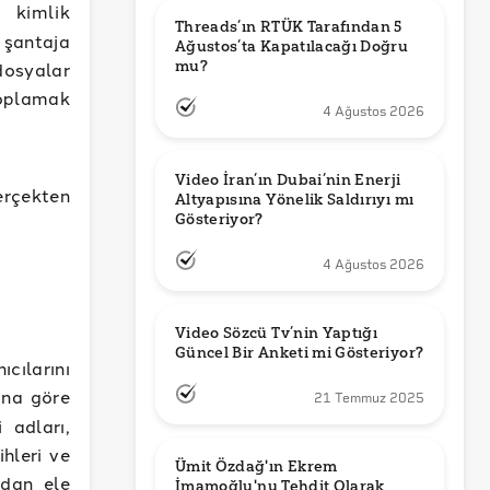
 kimlik
Threads’ın RTÜK Tarafından 5 
 şantaja
Ağustos’ta Kapatılacağı Doğru 
mu?
osyalar
toplamak
4 Ağustos 2026
Video İran’ın Dubai’nin Enerji 
erçekten
Altyapısına Yönelik Saldırıyı mı 
Gösteriyor?
4 Ağustos 2026
Video Sözcü Tv’nin Yaptığı 
Güncel Bir Anketi mi Gösteriyor?
cılarını
ına göre
21 Temmuz 2025
i adları,
leri ​​ve
Ümit Özdağ'ın Ekrem 
ından ele
İmamoğlu'nu Tehdit Olarak 