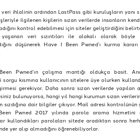
veri ihlalinin ardından LastPass gibi kuruluşların yanı s
şleriyle ilgilenen kişilerin sızan verilerde insanların kendi
dığını kontrol edebilmesi için siteler geliştirdiğini belir
yaşanan veri sızıntıları ile alakalı olarak böyle 
ığını düşünerek Have I Been Pwned’ı kurma kararı 
.
Been Pwned’ın çalışma mantığı oldukça basit. An
i sorgu kısmına kullanıcının sitelere üye olurken kullan
girmesi gerekiyor. Daha sonra sızan verilerde yapılan
siniz bulunuyorsa, hangi yıl hangi kurumun sızan veriler
n sızdığına dair bilgiler çıkıyor. Mail adresi kontrolünün 
een Pwned 2017 yılında parola arama hizmetini d
lar kullandıkları parolaları sitede aradıktan sonra herh
inde yer alıp almadığını öğrenebiliyorlar.