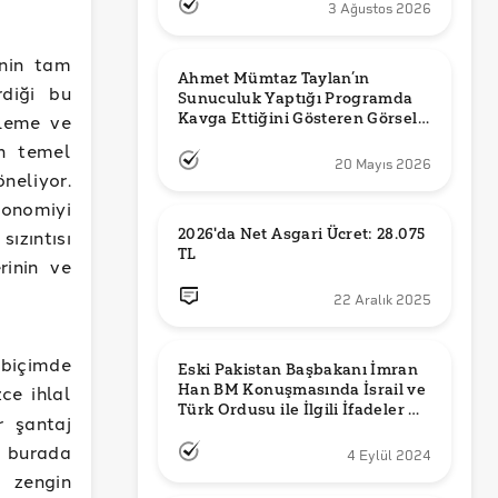
3 Ağustos 2026
inin tam
Ahmet Mümtaz Taylan’ın 
rdiği bu
Sunuculuk Yaptığı Programda 
Kavga Ettiğini Gösteren Görsel 
fleme ve
Orijinal mi?
in temel
20 Mayıs 2026
neliyor.
ekonomiyi
2026'da Net Asgari Ücret: 28.075 
sızıntısı
TL
erinin ve
22 Aralık 2025
i biçimde
Eski Pakistan Başbakanı İmran 
Han BM Konuşmasında İsrail ve 
ce ihlal
Türk Ordusu ile İlgili İfadeler mi 
r şantaj
Kullandı?
r, burada
4 Eylül 2024
a zengin