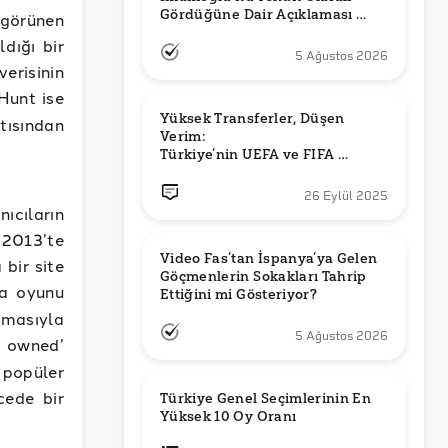
Gördüğüne Dair Açıklaması 
 görünen
Güncel mi?
ldığı bir
5 Ağustos 2026
erisinin
Hunt ise
Yüksek Transferler, Düşen 
tısından
Verim: 

Türkiye’nin UEFA ve FIFA 
Sıralamalarındaki Yeri
26 Eylül 2025
ıcıların
k 2013’te
Video Fas’tan İspanya’ya Gelen 
bir site
Göçmenlerin Sokakları Tahrip 
ma oyunu
Ettiğini mi Gösteriyor?
lmasıyla
5 Ağustos 2026
 owned’
popüler
cede bir
Türkiye Genel Seçimlerinin En 
Yüksek 10 Oy Oranı