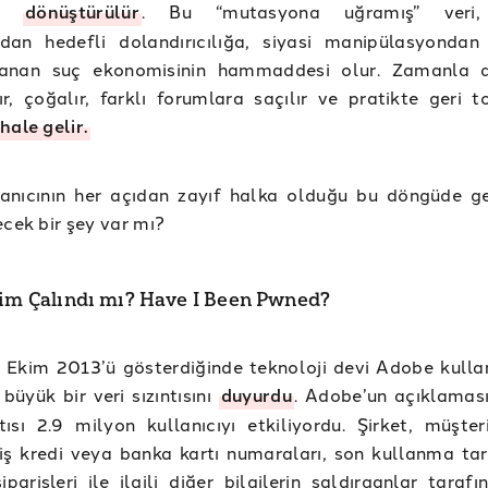
ere
dönüştürülür
. Bu “mutasyona uğramış” veri,
ından hedefli dolandırıcılığa, siyasi manipülasyondan
anan suç ekonomisinin hammaddesi olur. Zamanla d
r, çoğalır, farklı forumlara saçılır ve pratikte geri 
hale gelir.
llanıcının her açıdan zayıf halka olduğu bu döngüde g
ecek bir şey var mı?
rim Çalındı mı? Have I Been Pwned?
3 Ekim 2013’ü gösterdiğinde teknoloji devi Adobe kullanı
büyük bir veri sızıntısını
duyurdu
. Adobe’un açıklamas
ntısı 2.9 milyon kullanıcıyı etkiliyordu. Şirket, müşter
iş kredi veya banka kartı numaraları, son kullanma tarih
iparişleri ile ilgili diğer bilgilerin saldırganlar taraf