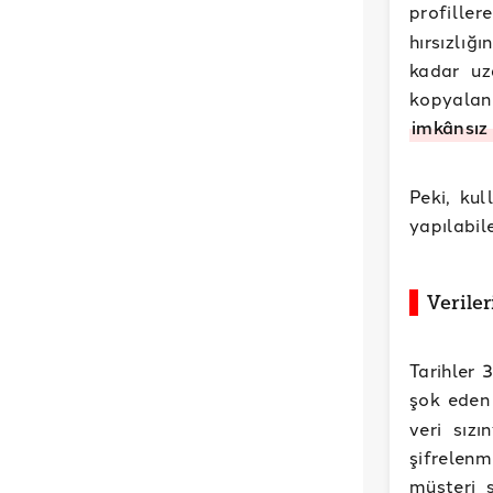
profill
hırsızlığ
kadar uz
kopyalanı
imkânsız 
Peki, ku
yapılabil
Verile
Tarihler 
şok eden 
veri sızı
şifrelenm
müşteri s