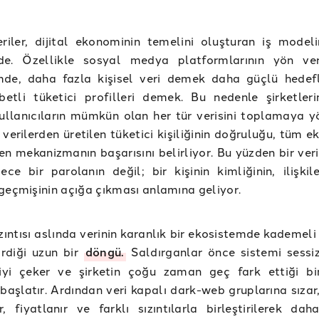
eriler, dijital ekonominin temelini oluşturan iş model
de. Özellikle sosyal medya platformlarının yön ve
mde, daha fazla kişisel veri demek daha güçlü hede
betli tüketici profilleri demek. Bu nedenle şirketler
kullanıcıların mümkün olan her tür verisini toplamaya yö
verilerden üretilen tüketici kişiliğinin doğruluğu, tüm 
en mekanizmanın başarısını belirliyor. Bu yüzden bir veri 
ece bir parolanın değil; bir kişinin kimliğinin, ilişkil
geçmişinin açığa çıkması anlamına geliyor.
sızıntısı aslında verinin karanlık bir ekosistemde kademel
irdiği uzun bir
döngü.
Saldırganlar önce sistemi sessiz
riyi çeker ve şirketin çoğu zaman geç fark ettiği bi
 başlatır. Ardından veri kapalı dark-web gruplarına sıza
r, fiyatlanır ve farklı sızıntılarla birleştirilerek dah