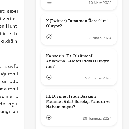
10 Mart 2023
ıra siber
 verileri
X (Twitter) Tamamen Ücretli mi 
ten Hunt,
Oluyor?
bir site
18 Nisan 2024
aldığını
Kanserin “Et Çürümesi” 
Anlamına Geldiği İddiası Doğru 
a sayfa
mu?
dığı mail
5 Ağustos 2026
 aramada
inde mail
yanı sıra
İlk Diyanet İşleri Başkanı 
Mehmet Rifat Börekçi Yahudi ve 
e açtı.
Haham mıydı?
angi bir
29 Temmuz 2024