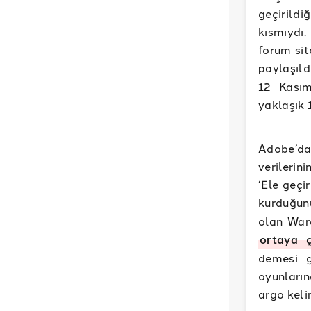
geçirild
kısmıydı.
forum sit
paylaşıld
12 Kasım
yaklaşık 
Adobe’da
verilerin
‘Ele geçi
kurduğu
olan Warc
ortaya çı
demesi g
oyunların
argo keli