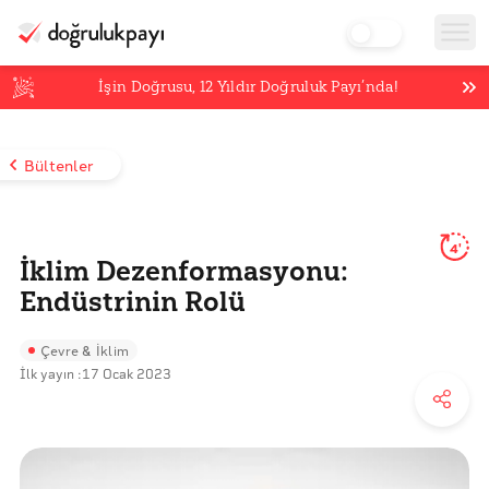
İşin Doğrusu,
12
Yıldır Doğruluk Payı’nda!
Bültenler
4'
İklim Dezenformasyonu:
Endüstrinin Rolü
Çevre & İklim
İlk yayın :
17 Ocak 2023