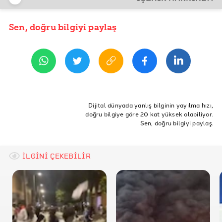
REFERANSLAR
Hot Politics: Deconstructing Climate Disinformation
Sen, doğru bilgiyi paylaş
YAYIN TARİHİ
17 Ocak 2023 09:51
Euronews:Avrupa'nın yüzen LNG terminallerinin
çevreye zararı tartışılıyor
Amy Westervelt
ETİKETLER
Küresel ısınma
İklim Değişikliği
İklim krizi
Dijital dünyada yanlış bilginin yayılma hızı,
doğru bilgiye göre 20 kat yüksek olabiliyor.
iklim krizi dezenformasyonu
amy westervelt
Sen, doğru bilgiyi paylaş.
fosil yakıt endüstrisi
İLGİNİ ÇEKEBİLİR