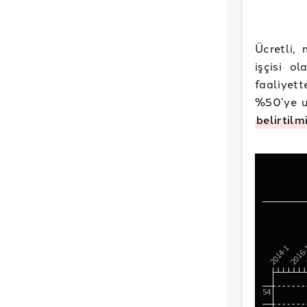
Ücretli, 
işçisi o
faaliyett
%50’ye u
belirtilm