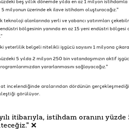
zdeki beş yıllık dönemde yılda en az 1 milyon istihdamla
5 milyonun üzerinde ek ilave istihdam oluşturacağız."
k teknoloji alanlarında yerli ve yabancı yatırımları çekebil
 endüstri bölgesinin yanında en az 15 yeni endüstri bölgesi
.”
i yeterlilik belgeli nitelikli işgücü sayısını 1 milyona çıkar
zdeki 5 yılda 2 milyon 250 bin vatandaşımızın aktif işgü
programlarımızdan yararlanmasını sağlayacağız."
aat incelendiğinde aralarından dördünün gerçekleşmediği,
kleştiği görülüyor.
yılı itibarıyla, istihdam oranını yüzde 
teceğiz." ❌