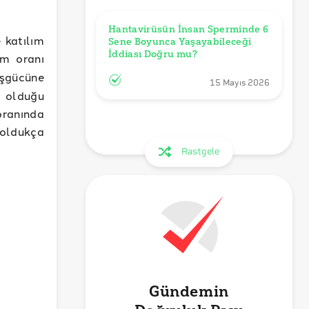
Hantavirüsün İnsan Sperminde 6 
 katılım
Sene Boyunca Yaşayabileceği 
İddiası Doğru mu?
ım oranı
işgücüne
15 Mayıs 2026
ş olduğu
oranında
 oldukça
Rastgele
Gündemin