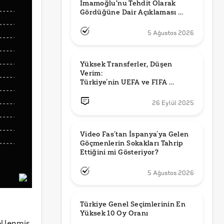
İmamoğlu'nu Tehdit Olarak 
Gördüğüne Dair Açıklaması 
Güncel mi?
5 Ağustos 2026
Yüksek Transferler, Düşen 
Verim: 

Türkiye’nin UEFA ve FIFA 
Sıralamalarındaki Yeri
26 Eylül 2025
Video Fas’tan İspanya’ya Gelen 
Göçmenlerin Sokakları Tahrip 
Ettiğini mi Gösteriyor?
5 Ağustos 2026
Türkiye Genel Seçimlerinin En 
Yüksek 10 Oy Oranı
llenmiş.