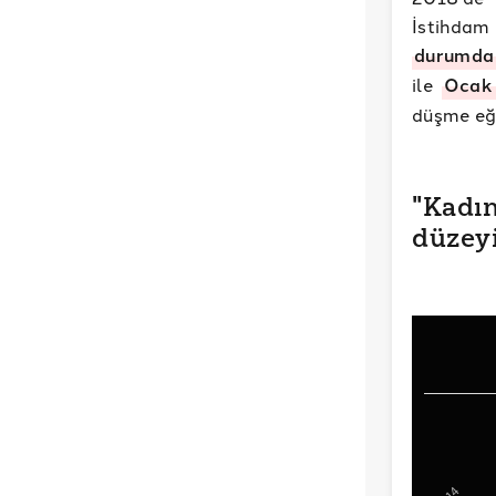
İstihdam
durumda
ile
Ocak
düşme eğ
"Kadın
düzeyi