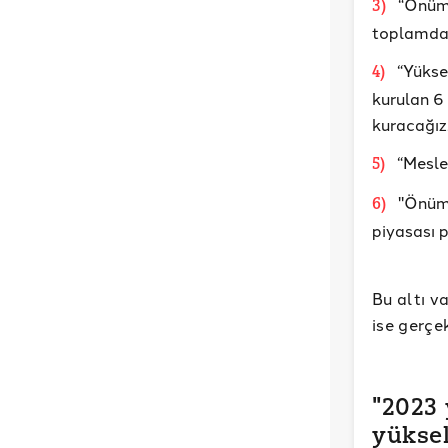
“Önümü
3
)
toplamda 
“Yükse
4
)
kurulan 6
kuracağız
“Meslek
5
)
"Önümü
6
)
piyasası 
Bu altı v
ise gerçe
"2023 
yüksel