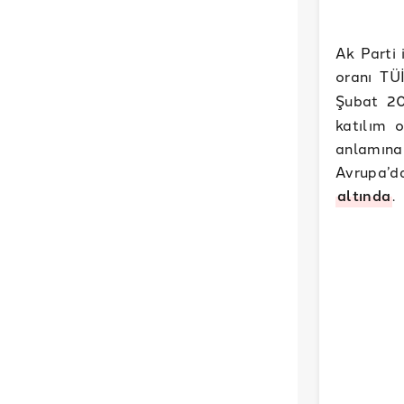
Ak Parti 
oranı TÜ
Şubat 2
katılım 
anlamına 
Avrupa’d
altında
.