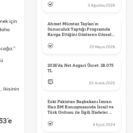
3 Ağustos 2026
mek için
Ahmet Mümtaz Taylan’ın 
 daha
Sunuculuk Yaptığı Programda 
Kavga Ettiğini Gösteren Görsel 
Orijinal mi?
20 Mayıs 2026
acağız.”
cü
2026'da Net Asgari Ücret: 28.075 
TL
22 Aralık 2025
 ikisinin
Eski Pakistan Başbakanı İmran 
Han BM Konuşmasında İsrail ve 
Türk Ordusu ile İlgili İfadeler mi 
Kullandı?
53’e
4 Eylül 2024