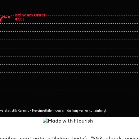
verilen vaatlerde istihdam hedefi %53 olarak günce