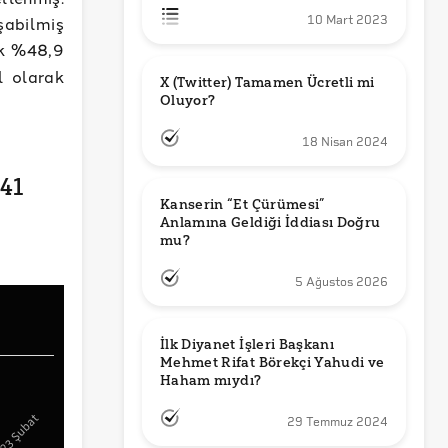
şabilmiş
10 Mart 2023
ık %48,9
l olarak
X (Twitter) Tamamen Ücretli mi 
Oluyor?
18 Nisan 2024
41
Kanserin “Et Çürümesi” 
Anlamına Geldiği İddiası Doğru 
mu?
5 Ağustos 2026
İlk Diyanet İşleri Başkanı 
Mehmet Rifat Börekçi Yahudi ve 
Haham mıydı?
29 Temmuz 2024