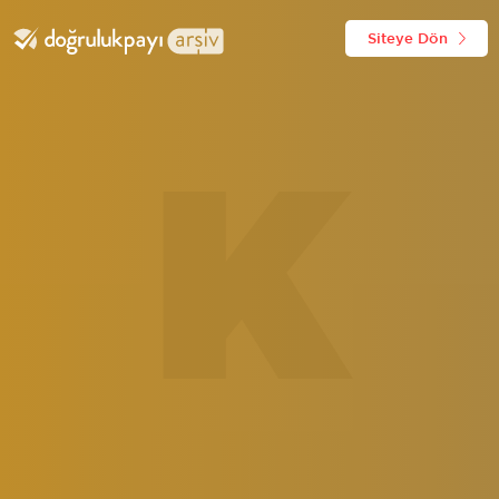
Siteye Dön
K