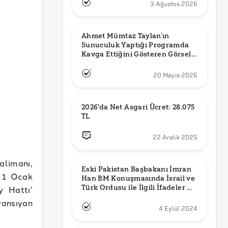
3 Ağustos 2026
Ahmet Mümtaz Taylan’ın 
Sunuculuk Yaptığı Programda 
Kavga Ettiğini Gösteren Görsel 
Orijinal mi?
20 Mayıs 2026
2026'da Net Asgari Ücret: 28.075 
TL
22 Aralık 2025
alimanı,
Eski Pakistan Başbakanı İmran 
n 1 Ocak
Han BM Konuşmasında İsrail ve 
Türk Ordusu ile İlgili İfadeler mi 
y Hattı’
Kullandı?
yansıyan
4 Eylül 2024