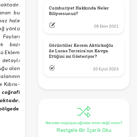
ktadır.
Cumhuriyet Hakkında Neler 
lanan bu
Biliyorsunuz?
maz hale
28 Ekim 2021
ağ yönlü
 Fayları
ak bazı
Görüntüler Kerem Aktürkoğlu 
ile Lucas Torreira’nın Kavga 
lü Eklem
Ettiğini mi Gösteriyor?
detaylı
uğu alan
20 Eylül 2023
alanının
 Kıbrıs-
 coğrafi
aktadır
.
 bölgede
Nereden başlayacağından emin değil misin?
Rastgele Bir İçerik Oku