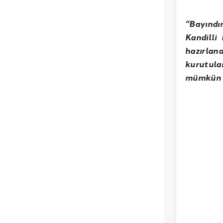
“Bayındır
Kandilli 
hazırlan
kurutula
mümkün o