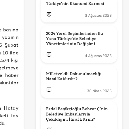
Türkiye'nin Ekonomi Karnesi
3 Ağustos 2026
e basına
2024 Yerel Seçimlerinden Bu 
 yapının
Yana Türkiye'de Belediye 
Yönetimlerinin Değişimi
 6 Şubat
 10 ilde
4 Ağustos 2026
.574 kişi
 gelmeye
Milletvekili Dokunulmazlığı 
e haber
Nasıl Kaldırılır?
kıntılar
30 Nisan 2025
un Hatay
Erdal Beşikçioğlu Behzat Ç.’nin 
Belediye İmkanlarıyla 
keli fay
du.