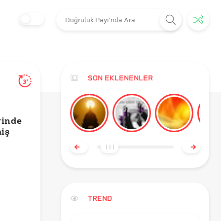
SON EKLENENLER
3'
rinde
miş
TREND