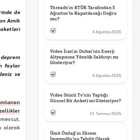
Threads’ın RTÜK Tarafından 5 
rinde de
Ağustos’ta Kapatılacağı Doğru 
mu?
lan Amik
ketleri
4 Ağustos 2026
Video İran’ın Dubai’nin Enerji 
e deprem
Altyapısına Yönelik Saldırıyı mı 
Gösteriyor?
n faylar
deniz ve
4 Ağustos 2026
Video Sözcü Tv’nin Yaptığı 
Güncel Bir Anketi mi Gösteriyor?
yımlanan
ellikler
21 Temmuz 2025
 mevcut.
ı olarak
Ümit Özdağ'ın Ekrem 
İmamoğlu'nu Tehdit Olarak 