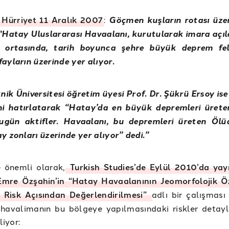
 Hürriyet 11 Aralık 2007
:
Göçmen kuşların rotası üze
"Hatay Uluslararası Havaalanı, kurutularak imara açı
 ortasında, tarih boyunca şehre büyük deprem fela
ayların üzerinde yer alıyor.
knik Üniversitesi öğretim üyesi Prof. Dr. Şükrü Ersoy is
ini hatırlatarak “Hatay’da en büyük depremleri ürete
ugün aktifler. Havaalanı, bu depremleri üreten Ölü
y zonları üzerinde yer alıyor” dedi.”
e önemli olarak,
Turkish Studies’de Eylül 2010’da ya
Emre Özşahin’in “Hatay Havaalanının Jeomorfolojik Öz
 Risk Açısından Değerlendirilmesi”
adlı bir çalışması
havalimanın bu bölgeye yapılmasındaki riskler detayl
liyor: