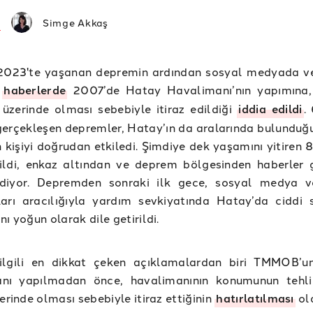
Simge Akkaş
2023'te yaşanan depremin ardından sosyal medyada v
n
haberlerde
2007’de Hatay Havalimanı’nın yapımına,
 üzerinde olması sebebiyle itiraz edildiği
iddia edildi
.
erçekleşen depremler, Hatay’ın da aralarında bulunduğu
 kişiyi doğrudan etkiledi. Şimdiye dek yaşamını yitiren 8
dildi, enkaz altından ve deprem bölgesinden haberler
iyor. Depremden sonraki ilk gece, sosyal medya v
arı aracılığıyla yardım sevkiyatında Hatay’da ciddi sı
nı yoğun olarak dile getirildi.
ilgili en dikkat çeken açıklamalardan biri TMMOB’
nı yapılmadan önce, havalimanının konumunun tehli
zerinde olması sebebiyle itiraz ettiğinin
hatırlatılması
ol