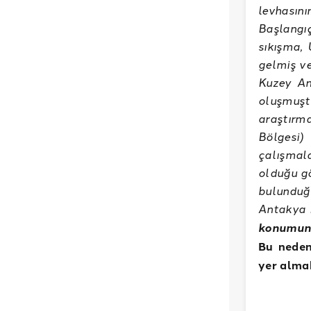
levhası
Başlangı
sıkışma, 
gelmiş ve
Kuzey An
oluşmuş
araştırma
Bölgesi)
çalışmala
olduğu gö
bulunduğu
Antakya F
konumunu
Bu neden
yer alma