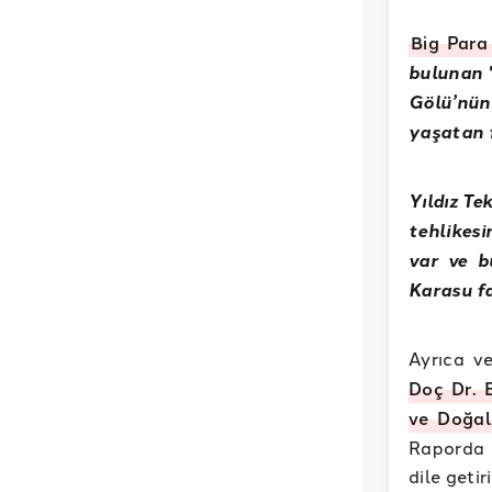
Big Para
bulunan 
Gölü’nün
yaşatan f
Yıldız Te
tehlikes
var ve b
Karasu fa
Ayrıca v
Doç Dr. 
ve Doğal
Raporda 
dile getiri