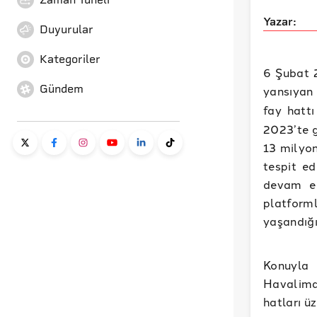
Yazar:
Duyurular
Kategoriler
6 Şubat 
Gündem
yansıya
fay hattı
2023’te g
13 milyon
tespit e
devam ed
platforml
yaşandığı
Konuyla 
Havalima
hatları ü