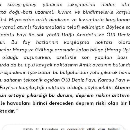
nın kuzey-güney yönünde sıkışmasına neden olma
çta doğu-batı uzanımlı kıvrım ve bindirmelerle karşı
Üst Miyosen’de artık bindirme ve kıvrımlarla karşılana
 yanal atımlı faylanmalarla telafi edilmiştir. Böylece s
adolu Fayı ile sol yönlü Doğu Anadolu ve Ölü Deniz
tur. Bu fay hatlarının karşılaşma noktası olar
cılar Maraş ve Gölbaşı arasında kalan bölge (Maraş Üç
 olduğu düşünürken, özellikle son yapılan bazı 
rda da bu üçlü kavşak noktasının Amik ovasının bulund
rüşündedir.
İşte bütün bu bulgulardan yola çıkarak hava
 sahanın tektonik açıdan Ölü Deniz Fayı, Karasu Fayı ve
ayı’nın karşılaştığı noktada olduğu söylenebilir.
Alanın
n ortaya çıkardığı bu durum, deprem riskini arttırm
le havaalanı birinci dereceden deprem riski olan bir
ktadır.”