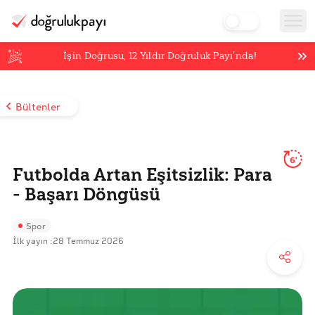
İşin Doğrusu,
12
Yıldır Doğruluk Payı’nda!
Bültenler
6'
Futbolda Artan Eşitsizlik: Para
- Başarı Döngüsü
Spor
İlk yayın :
28 Temmuz 2026