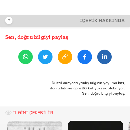
+
İÇERİK HAKKINDA
Sen, doğru bilgiyi paylaş
YAYIN TARİHİ
18 Mart 2019 09:40
ETİKETLER
Doğruluk Payı
Doğruluk
Atölye
İstanbul
DP
Dijital dünyada yanlış bilginin yayılma hızı,
doğru bilgiye göre 20 kat yüksek olabiliyor.
Doğruluk Payı Atölyesi
İstanbul Atölyesi
DP Atölyesi
Sen, doğru bilgiyi paylaş.
İLGİNİ ÇEKEBİLİR