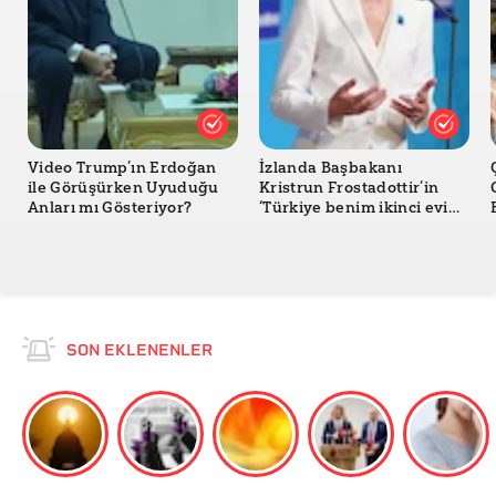
Video Trump’ın Erdoğan
İzlanda Başbakanı
ile Görüşürken Uyuduğu
Kristrun Frostadottir’in
Anları mı Gösteriyor?
‘Türkiye benim ikinci evim’
Dediği Doğru mu?
SON EKLENENLER