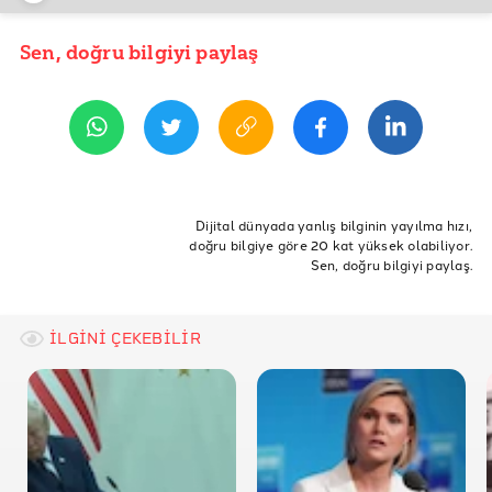
Sen, doğru bilgiyi paylaş
YAYIN TARİHİ
2 Aralık 2019 07:28
ETİKETLER
ankara
Fact-checking
Atölye
Dijital dünyada yanlış bilginin yayılma hızı,
doğru bilgiye göre 20 kat yüksek olabiliyor.
Doğruluk Payı Atölyesi
dp atölye
fact-checking atölyesi
Sen, doğru bilgiyi paylaş.
İLGİNİ ÇEKEBİLİR