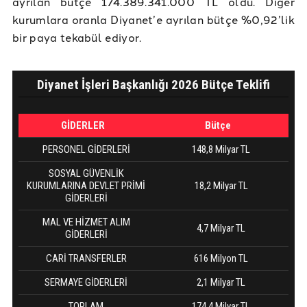
ayrılan bütçe 174.389.341.000 TL oldu. Diğer
kurumlara oranla Diyanet’e ayrılan bütçe %0,92’lik
bir paya tekabül ediyor.