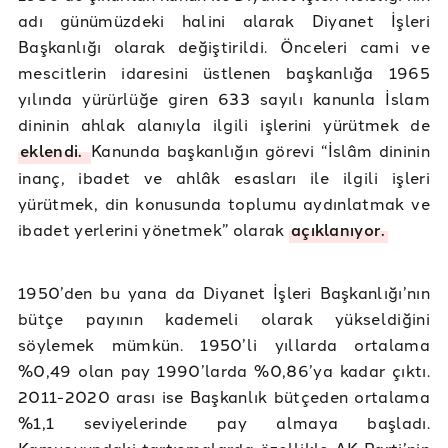
adı günümüzdeki halini alarak Diyanet İşleri
Başkanlığı olarak değiştirildi. Önceleri cami ve
mescitlerin idaresini üstlenen başkanlığa 1965
yılında yürürlüğe giren 633 sayılı kanunla İslam
dininin ahlak alanıyla ilgili işlerini yürütmek de
eklendi.
Kanunda başkanlığın görevi “İslâm dininin
inanç, ibadet ve ahlâk esasları ile ilgili işleri
yürütmek, din konusunda toplumu aydınlatmak ve
ibadet yerlerini yönetmek” olarak
açıklanıyor.
1950’den bu yana da Diyanet İşleri Başkanlığı’nın
bütçe payının kademeli olarak yükseldiğini
söylemek mümkün. 1950’li yıllarda ortalama
%0,49 olan pay 1990’larda %0,86’ya kadar çıktı.
2011-2020 arası ise Başkanlık bütçeden ortalama
%1,1 seviyelerinde pay almaya başladı.
Kamuoyundaki tartışmalarda özellikle AK Parti’nin