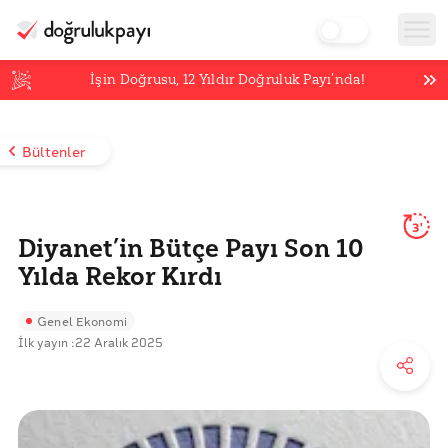
İşin Doğrusu,
12
Yıldır Doğruluk Payı’nda!
Bültenler
3'
Diyanet’in Bütçe Payı Son 10
Yılda Rekor Kırdı
Genel Ekonomi
İlk yayın :
22 Aralık 2025