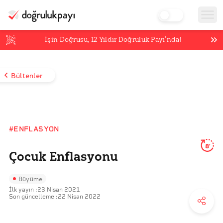
İşin Doğrusu,
12
Yıldır Doğruluk Payı’nda!
Bültenler
#ENFLASYON
8'
Çocuk Enflasyonu
Büyüme
İlk yayın :
23 Nisan 2021
Son güncelleme :
22 Nisan 2022