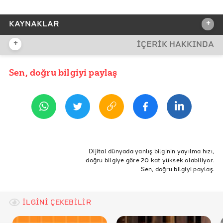
+
KAYNAKLAR
+
İÇERİK HAKKINDA
REFERANSLAR
TÜİK Tüketici Fiyat Endeksi Mart 2021
Sen, doğru bilgiyi paylaş
YAYIN TARİHİ
23 Nisan 2021 11:02
TÜİK Tüketici Fiyat Endeksi Mart 2022
GÜNCELLEMELER
22 Nisan 2022 13:36
Mart 2022 verileri eklendi.
Dijital dünyada yanlış bilginin yayılma hızı,
doğru bilgiye göre 20 kat yüksek olabiliyor.
Sen, doğru bilgiyi paylaş.
ETİKETLER
enflasyon
Çocuk
Bebek
Bisiklet
Bebek Bezi
Fiyat Artışı
tablet
bebek arabası
İLGİNİ ÇEKEBİLİR