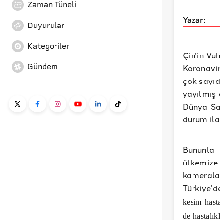
Zaman Tüneli
Yazar:
Duyurular
Kategoriler
Çin’in Vu
Gündem
Koronavir
çok sayıd
yayılmış 
Dünya Sa
durum ilan
Bununla 
ülkemize
kamerala
Türkiye’d
kesim hast
de hastalıkl