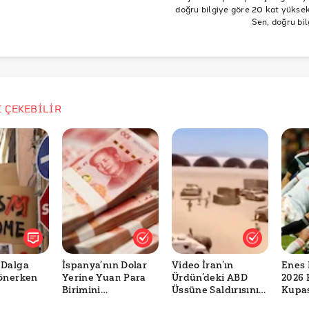
doğru bilgiye göre 20 kat yüksek 
Sen, doğru bil
İ ÇEKEBİLİR
 Dalga
İspanya’nın Dolar
Video İran’ın
Enes 
Dönerken
Yerine Yuan Para
Ürdün’deki ABD
2026 
Birimini
Üssüne Saldırısını
Kupas
Kullanacağını
mı Gösteriyor?
Bildi