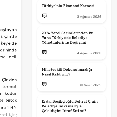
Türkiye'nin Ekonomi Karnesi
3 Ağustos 2026
başlayan
2024 Yerel Seçimlerinden Bu 
. Çin’de
Yana Türkiye'de Belediye 
lkeye de
Yönetimlerinin Değişimi
arihinde
4 Ağustos 2026
sel acil
Milletvekili Dokunulmazlığı 
Nasıl Kaldırılır?
 Çin’den
30 Nisan 2025
a termal
na kadar
de birçok
Erdal Beşikçioğlu Behzat Ç.’nin 
Belediye İmkanlarıyla 
yrıca THY
irmek için;