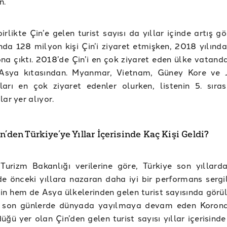
n.
irlikte Çin’e gelen turist sayısı da yıllar içinde artış gö
nda 128 milyon kişi Çin’i ziyaret etmişken, 2018 yılında
na çıktı. 2018’de Çin’i en çok ziyaret eden ülke vatanda
Asya kıtasından. Myanmar, Vietnam, Güney Kore ve 
ları en çok ziyaret edenler olurken, listenin 5. sıra
lar yer alıyor.
n’den Türkiye’ye Yıllar İçerisinde Kaç Kişi Geldi?
Turizm Bakanlığı verilerine göre, Türkiye son yıllard
e önceki yıllara nazaran daha iyi bir performans sergil
n hem de Asya ülkelerinden gelen turist sayısında görüle
e son günlerde dünyada yayılmaya devam eden Korona
düğü yer olan Çin’den gelen turist sayısı yıllar içerisind