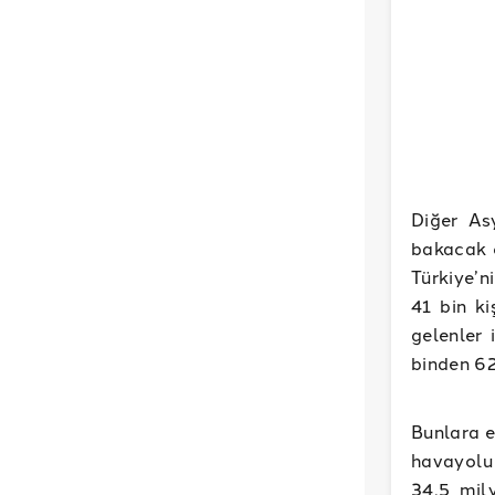
Diğer Asy
bakacak o
Türkiye’n
41 bin ki
gelenler 
binden 62
Bunlara e
havayolun
34,5 mil