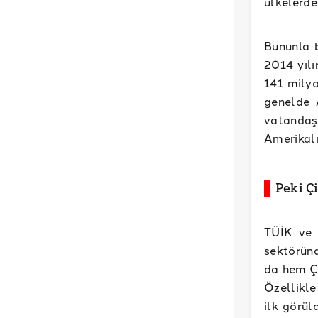
ülkelerde
Bununla b
2014 yılı
141 milyo
genelde 
vatandaş
Amerikalı
Peki Çi
TÜİK ve 
sektöründ
da hem Çi
Özellikl
ilk görül