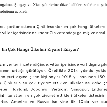
ngzhou, Şangay ve Xian şehirlerine düzenledikleri seferlerini şu
urduğunu açıkladı.
al şartlar altında Çinli insanlar en çok hangi ülkelere 
e yıllar içerisinde ne kadar Çin vatandaşı gelmiş ve nasıl
r En Çok Hangi Ülkeleri Ziyaret Ediyor?
izm verileri incelendiğinde, yıllar içerisinde yurt dışına çı
ısının arttığı görülüyor. Özellikle 2014 yılında yakl
an yurt dışına çıkan kişi sayısı 2018 yıl sonunda 150
. Çinlilerin en çok ziyaret ettikleri ülkeler ise daha 
eleri. Tayland, Japonya, Vietnam, Singapur, Endone
inli turistlerin en çok ziyaret ettikleri ülkeler listesini
orlar. Amerika ve Rusya ise yine ilk 10’da yer al