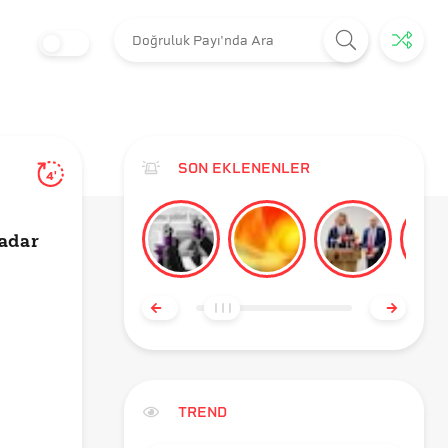
SON EKLENENLER
4'
Kadar
TREND