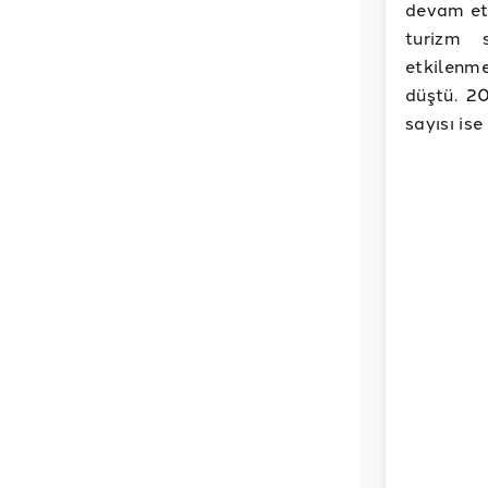
devam ett
turizm 
etkilenme
düştü. 20
sayısı is