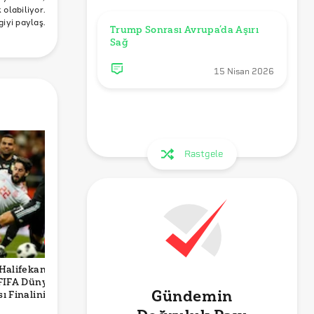
olabiliyor.
giyi paylaş.
Trump Sonrası Avrupa’da Aşırı 
Sağ
15 Nisan 2026
Rastgele
Halifekan’ın
Norveç’in Dünya
Murat Yakın’ın
V
FIFA Dünya
Kupası’ndan Elde
‘Arjantin için Bir
K
Gündemin
ı Finalini
Ettiği Tüm Geliri
Penaltı Verileceğini
M
ği Doğru mu?
Gazze İçin
Biliyoruz’
İ