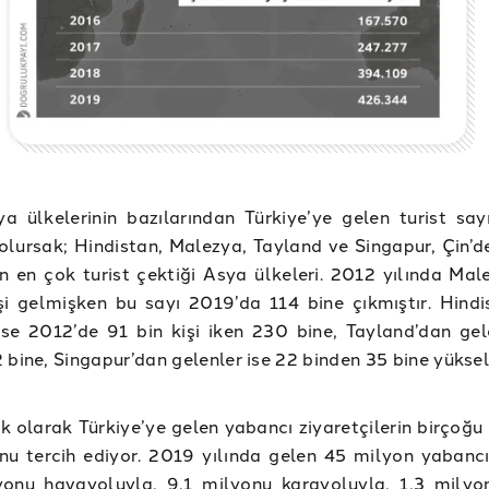
a ülkelerinin bazılarından Türkiye’ye gelen turist say
lursak; Hindistan, Malezya, Tayland ve Singapur, Çin’d
in en çok turist çektiği Asya ülkeleri. 2012 yılında Mal
şi gelmişken bu sayı 2019’da 114 bine çıkmıştır. Hindi
ise 2012’de 91 bin kişi iken 230 bine, Tayland’dan gel
 bine, Singapur’dan gelenler ise 22 binden 35 bine yüksel
k olarak Türkiye’ye gelen yabancı ziyaretçilerin birçoğu
u tercih ediyor. 2019 yılında gelen 45 milyon yabancı 
yonu havayoluyla, 9,1 milyonu karayoluyla, 1,3 milyo