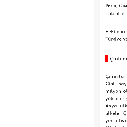
Pekin, Gua
kadar durd
Peki norm
Türkiye’y
Çinlile
Çin’in tur
Çinli say
milyon ol
yükselmiş
Asya ülk
ülkeler Ç
yer alıy