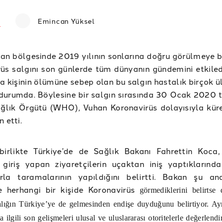
Emincan Yüksel
han bölgesinde 2019 yılının sonlarına doğru görülmeye 
üs salgını son günlerde tüm dünyanın gündemini etkiledi
a kişinin ölümüne sebep olan bu salgın hastalık birçok ü
durumda. Böylesine bir salgın sırasında 30 Ocak 2020 t
ğlık Örgütü (WHO), Vuhan Koronavirüs dolayısıyla küre
 etti.
birlikte Türkiye’de de Sağlık Bakanı Fahrettin Koca,
 giriş yapan ziyaretçilerin uçaktan iniş yaptıklarınd
rla taramalarının yapıldığını belirtti. Bakan şu a
e herhangi bir kişide Koronavirüs
görmediklerini belirtse 
alığın Türkiye’ye de gelmesinden endişe duyduğunu belirtiyor. A
a ilgili son gelişmeleri ulusal ve uluslararası otoritelerle değerlend