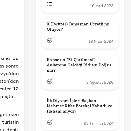
10 Mart 2023
X (Twitter) Tamamen Ücretli mi 
Oluyor?
18 Nisan 2024
ısına da
Kanserin “Et Çürümesi” 
en sonra
Anlamına Geldiği İddiası Doğru 
mu?
ezya’dan
stan’dan
5 Ağustos 2026
enler 12
miştir.
İlk Diyanet İşleri Başkanı 
Mehmet Rifat Börekçi Yahudi ve 
Haham mıydı?
 gelirken
turistin
29 Temmuz 2024
nu deniz