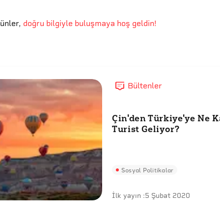
günler
,
doğru bilgiyle buluşmaya hoş geldin!
Bültenler
Çin'den Türkiye'ye Ne 
Turist Geliyor?
Sosyal Politikalar
İlk yayın :
5 Şubat 2020