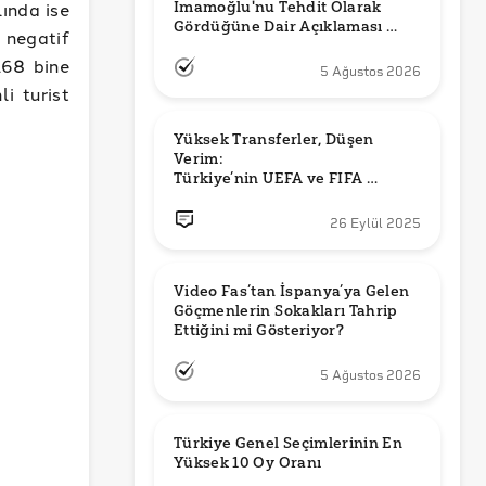
lında ise
İmamoğlu'nu Tehdit Olarak 
Gördüğüne Dair Açıklaması 
negatif
Güncel mi?
168 bine
5 Ağustos 2026
li turist
Yüksek Transferler, Düşen 
Verim: 

Türkiye’nin UEFA ve FIFA 
Sıralamalarındaki Yeri
26 Eylül 2025
Video Fas’tan İspanya’ya Gelen 
Göçmenlerin Sokakları Tahrip 
Ettiğini mi Gösteriyor?
5 Ağustos 2026
Türkiye Genel Seçimlerinin En 
Yüksek 10 Oy Oranı