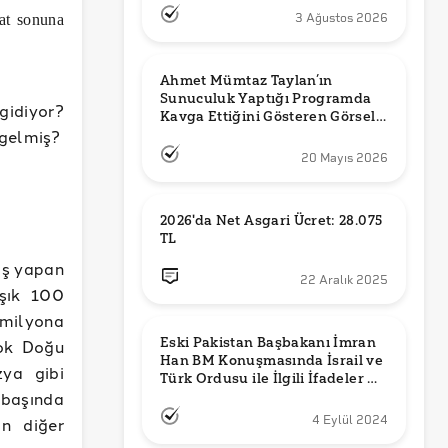
3 Ağustos 2026
bat sonuna
Ahmet Mümtaz Taylan’ın 
Sunuculuk Yaptığı Programda 
gidiyor?
Kavga Ettiğini Gösteren Görsel 
 gelmiş?
Orijinal mi?
20 Mayıs 2026
2026'da Net Asgari Ücret: 28.075 
TL
kış yapan
22 Aralık 2025
aşık 100
 milyona
Eski Pakistan Başbakanı İmran 
çok Doğu
Han BM Konuşmasında İsrail ve 
zya gibi
Türk Ordusu ile İlgili İfadeler mi 
n başında
Kullandı?
4 Eylül 2024
an diğer