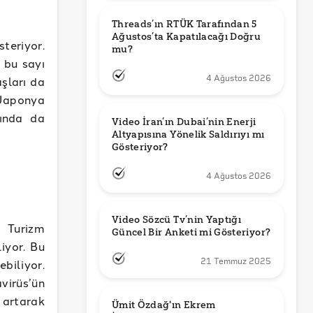
Threads’ın RTÜK Tarafından 5 
Ağustos’ta Kapatılacağı Doğru 
steriyor.
mu?
 bu sayı
4 Ağustos 2026
şları da
Japonya
sında da
Video İran’ın Dubai’nin Enerji 
Altyapısına Yönelik Saldırıyı mı 
Gösteriyor?
4 Ağustos 2026
Video Sözcü Tv’nin Yaptığı 
a Turizm
Güncel Bir Anketi mi Gösteriyor?
iyor. Bu
21 Temmuz 2025
biliyor.
virüs’ün
e artarak
Ümit Özdağ'ın Ekrem 