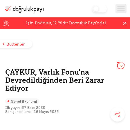
İşin Doğrusu,
12
Yıldır Doğruluk Payı’nda!
Bültenler
5'
ÇAYKUR, Varlık Fonu'na
Devredildiğinden Beri Zarar
Ediyor
Genel Ekonomi
İlk yayın :
27 Ekim 2020
Son güncelleme :
16 Mayıs 2022