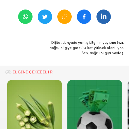
27 Ekim 2020 07:28
TBMM KİT Komisyonu
GÜNCELLEMELER
16 Mayıs 2022 17:21
2021 verileri dahil edildi.
Dijital dünyada yanlış bilginin yayılma hızı,
doğru bilgiye göre 20 kat yüksek olabiliyor.
Sen, doğru bilgiyi paylaş.
ETİKETLER
Çay
Çaykur
Varlık Fonu
Kar
Zarar
mali gelir
bilanço
TVF
İLGİNİ ÇEKEBİLİR