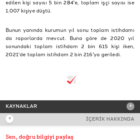
edilen kişi sayısı 5 bin 284'e, toplam işçi sayısı ise
1.007 kişiye düştü.
Bunun yanında kurumun yıl sonu toplam istihdamı
da raporlarda mevcut. Buna göre de 2020 yıl
sonundaki toplam istihdam 2 bin 615 kişi iken,
2021'de toplam istihdam 2 bin 216'ya geriledi.
+
KAYNAKLAR
+
İÇERİK HAKKINDA
REFERANSLAR
ÇAYKUR Faaliyet Raporları
Sen, doğru bilgiyi paylaş
YAYIN TARİHİ