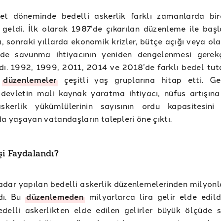
et döneminde bedelli askerlik farklı zamanlarda bi
geldi. İlk olarak 1987’de çıkarılan düzenleme ile baş
 sonraki yıllarda ekonomik krizler, bütçe açığı veya ol
de savunma ihtiyacının yeniden dengelenmesi gerekç
dı. 1992, 1999, 2011, 2014 ve 2018’de farklı bedel tuta
n
düzenlemeler
çeşitli yaş gruplarına hitap etti. Ge
devletin mali kaynak yaratma ihtiyacı, nüfus artışına
skerlik yükümlülerinin sayısının ordu kapasitesini
da yaşayan vatandaşların talepleri öne çıktı.
şi Faydalandı?
dar yapılan bedelli askerlik düzenlemelerinden milyonla
dı. Bu
düzenlemeden
milyarlarca lira gelir elde edild
edelli askerlikten elde edilen gelirler büyük ölçüde