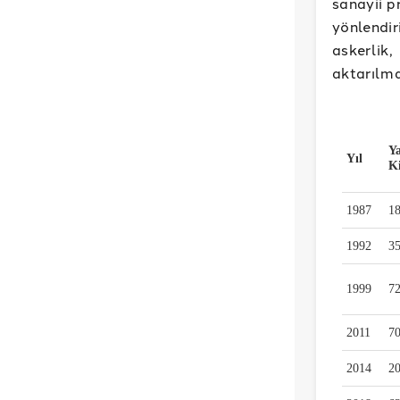
sanayii p
yönlendir
askerlik
aktarılma