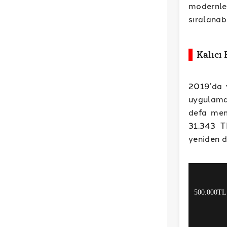
modernle
sıralanabi
Kalıcı
2019’da y
uygulamas
defa mem
31.343 T
yeniden d