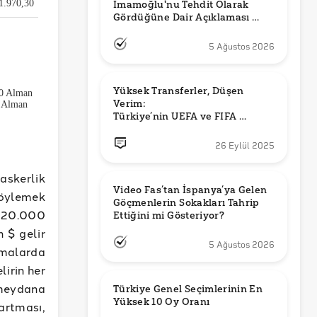
İmamoğlu'nu Tehdit Olarak 
Gördüğüne Dair Açıklaması 
Güncel mi?
5 Ağustos 2026
Yüksek Transferler, Düşen 
Verim: 

Türkiye’nin UEFA ve FIFA 
Sıralamalarındaki Yeri
26 Eylül 2025
skerlik
Video Fas’tan İspanya’ya Gelen 
söylemek
Göçmenlerin Sokakları Tahrip 
-20.000
Ettiğini mi Gösteriyor?
 $ gelir
5 Ağustos 2026
amalarda
lirin her
 meydana
Türkiye Genel Seçimlerinin En 
Yüksek 10 Oy Oranı
artması,