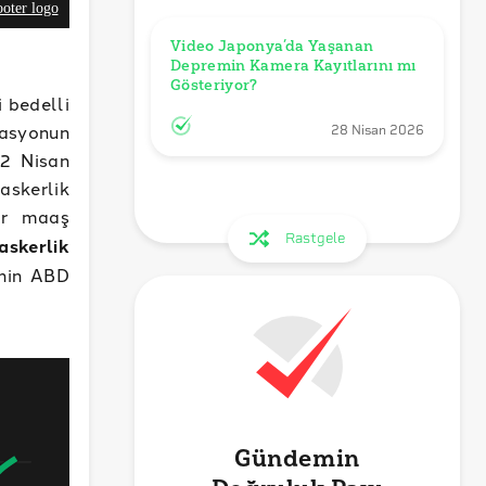
Video Japonya’da Yaşanan 
Depremin Kamera Kayıtlarını mı 
Gösteriyor?
 bedelli
lasyonun
28 Nisan 2026
 2 Nisan
askerlik
ur maaş
Rastgele
askerlik
inin ABD
Gündemin