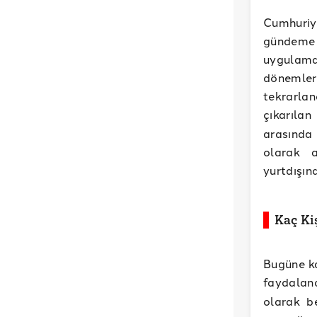
Cumhuriy
gündeme 
uygulama,
dönemler
tekrarlan
çıkarıla
arasında 
olarak a
yurtdışın
Kaç Ki
Bugüne ka
faydalan
olarak b