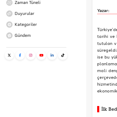
Zaman Tüneli
Yazar:
Duyurular
Kategoriler
Türkiye’
Gündem
tarihi ve
tutulan v
süregeld
ise bu yü
planlama
mali deng
çerçevede
hizmetin
ekonomik
İlk Bed