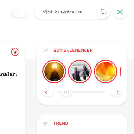
SON EKLENENLER
4'
amaları
TREND