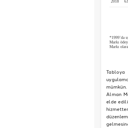
Tabloya
uygulama
mümkün. 
Alman Mar
elde edi
hizmetten
düzenleme
gelmesind