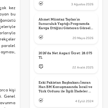
3 Ağustos 2026
rçok kez
layan bu
Ahmet Mümtaz Taylan’ın 
ağanüstü
Sunuculuk Yaptığı Programda 
eleriyle
Kavga Ettiğini Gösteren Görsel 
rlarıyla
Orijinal mi?
rekçeler
20 Mayıs 2026
 paralel
 aşması,
2026'da Net Asgari Ücret: 28.075 
TL
22 Aralık 2025
Eski Pakistan Başbakanı İmran 
Han BM Konuşmasında İsrail ve 
rca kişi
Türk Ordusu ile İlgili İfadeler mi 
i. Genel
Kullandı?
4 Eylül 2024
 savunma