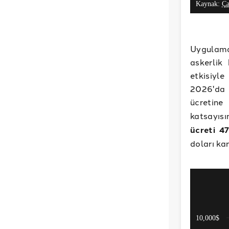
Uygulama 
askerlik
etkisiyl
2026'da 
ücretin
katsayıs
ücreti 4
doları kar