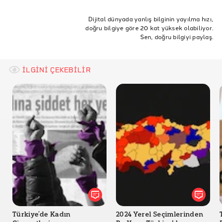
Seçim Sonuçları
AKP
CHP
seçim
oy
AK Parti
Seçimler
Dijital dünyada yanlış bilginin yayılma hızı,
doğru bilgiye göre 20 kat yüksek olabiliyor.
Binali Yıldırım
Başkan
İstanbul
Yerel Seçim
Doğruluk Payı: Yerel Seçimlerde Oy Farkları
Sen, doğru bilgiyi paylaş.
İBB
Büyükşehir
Sandık
Ekrem
İmamoğlu
Ekrem İmamoğlu
İLGİNİ ÇEKEBİLİR
Türkiye’de Kadın
2024 Yerel Seçimlerinden