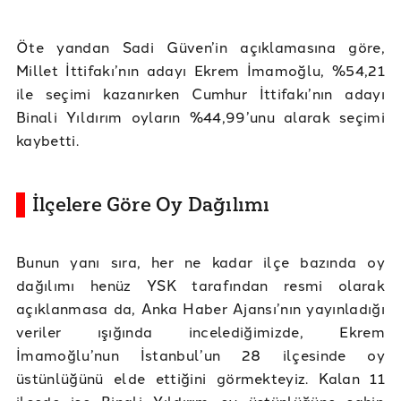
Öte yandan Sadi Güven’in açıklamasına göre,
Millet İttifakı’nın adayı Ekrem İmamoğlu, %54,21
ile seçimi kazanırken Cumhur İttifakı’nın adayı
Binali Yıldırım oyların %44,99’unu alarak seçimi
kaybetti.
İlçelere Göre Oy Dağılımı
Bunun yanı sıra, her ne kadar ilçe bazında oy
dağılımı henüz YSK tarafından resmi olarak
açıklanmasa da, Anka Haber Ajansı’nın yayınladığı
veriler ışığında incelediğimizde, Ekrem
İmamoğlu’nun İstanbul’un 28 ilçesinde oy
üstünlüğünü elde ettiğini görmekteyiz. Kalan 11
ilçede ise Binali Yıldırım oy üstünlüğüne sahip