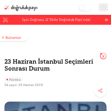
İşin Doğrusu,
12
Yıldır Doğruluk Payı’nda!
Bültenler
3'
23 Haziran İstanbul Seçimleri
Sonrası Durum
Politika
İlk yayın :
25 Haziran 2019