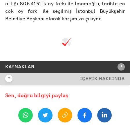
attığı 806.415’lik oy farkı ile İmamoğlu, tarihte en
çok oy farkı ile seçilmiş İstanbul Büyükşehir
Belediye Başkanı olarak karşımıza çıkıyor.
+
KAYNAKLAR
+
İÇERİK HAKKINDA
REFERANSLAR
Anka Haber Ajansı Verileri, Gazete Duvar
Sen, doğru bilgiyi paylaş
YAYIN TARİHİ
25 Haziran 2019 10:40
Anadolu Ajansı Seçim Sonuçları
YSK Başkanı Sadi Güven’in Açıklaması
İlçe Bazında Oy Sayıları 31 Mart 2019-23 Haziran 2019
ETİKETLER